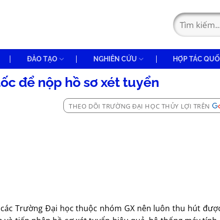
ĐÀO TẠO
NGHIÊN CỨU
HỢP TÁC QUỐ
tốc để nộp hồ sơ xét tuyển
THEO DÕI TRƯỜNG ĐẠI HỌC THỦY LỢI TRÊN
số các Trường Đại học thuộc nhóm GX nên luôn thu hút đượ