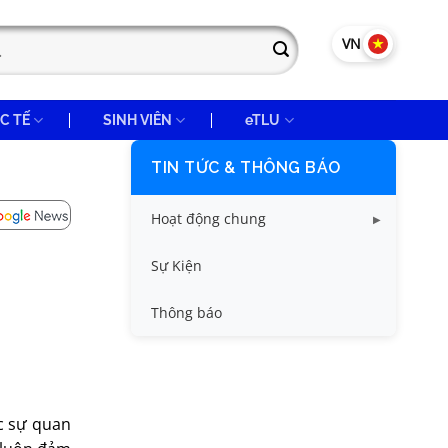
VN
EN
C TẾ
SINH VIÊN
eTLU
TIN TỨC & THÔNG BÁO
Hoạt động chung
Tin công tác sinh viên
Sự Kiện
Tin đào tạo
Thông báo
Tin KHCN và HTQT
Tin tức chung
c sự quan