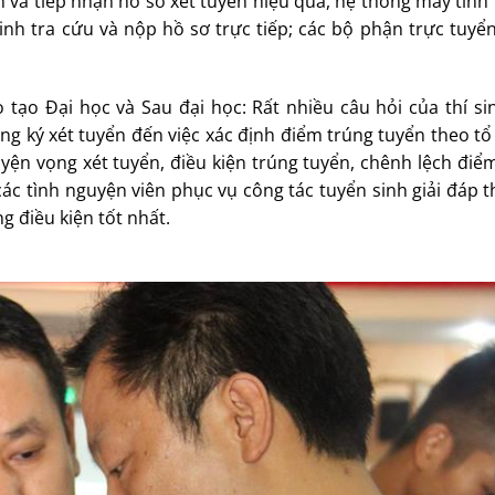
n và tiếp nhận hồ sơ xét tuyển hiệu quả, hệ thống máy tín
inh tra cứu và nộp hồ sơ trực tiếp; các bộ phận trực tuyể
tạo Đại học và Sau đại học: Rất nhiều câu hỏi của thí si
ng ký xét tuyển đến việc xác định điểm trúng tuyển theo 
yện vọng xét tuyển, điều kiện trúng tuyển, chênh lệch điể
ác tình nguyện viên phục vụ công tác tuyển sinh giải đáp 
 điều kiện tốt nhất.