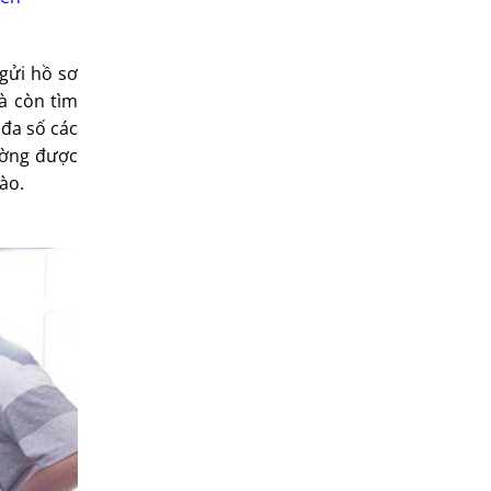
gửi hồ sơ
à còn tìm
đa số các
rường được
ào.