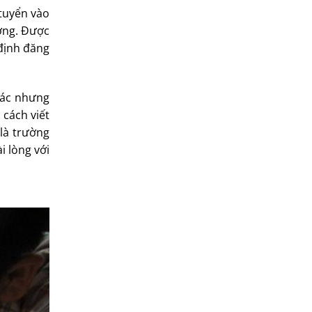
 tuyển vào
ường. Được
 định đăng
hác nhưng
 cách viết
 là trường
i lòng với