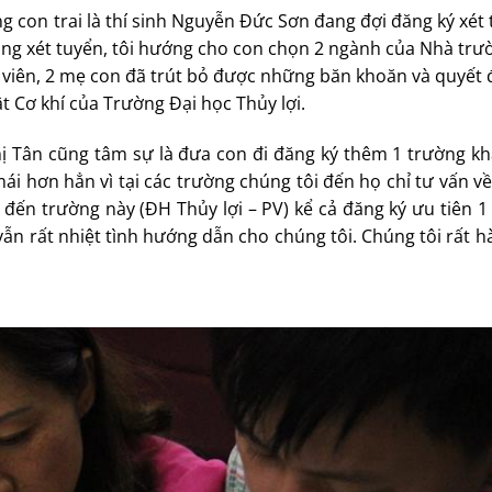
 con trai là thí sinh Nguyễn Đức Sơn đang đợi đăng ký xét
vọng xét tuyển, tôi hướng cho con chọn 2 ngành của Nhà tr
ện viên, 2 mẹ con đã trút bỏ được những băn khoăn và quyết
ật Cơ khí của Trường Đại học Thủy lợi.
ị Tân cũng tâm sự là đưa con đi đăng ký thêm 1 trường k
i hơn hẳn vì tại các trường chúng tôi đến họ chỉ tư vấn về
đến trường này (ĐH Thủy lợi – PV) kể cả đăng ký ưu tiên 1
ẫn rất nhiệt tình hướng dẫn cho chúng tôi. Chúng tôi rất hà