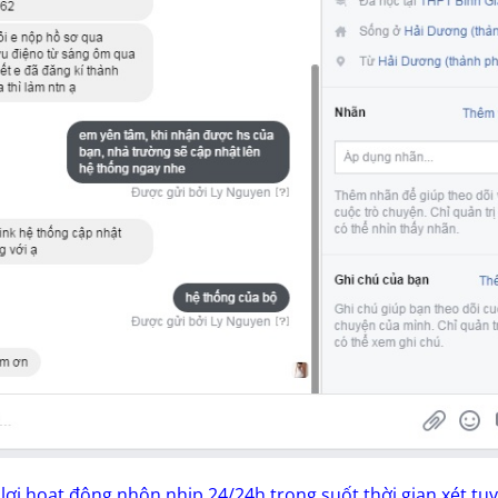
lợi hoạt động nhộn nhịp 24/24h trong suốt thời gian xét tu