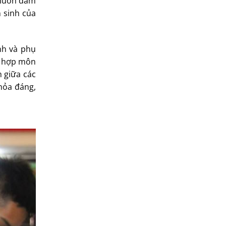
h luôn đảm
n sinh của
nh và phụ
tổ hợp môn
m giữa các
thỏa đáng,