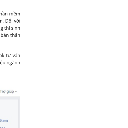
 phần mềm
. Đối với
g thí sinh
 bản thân
ok tư vấn
hiệu ngành