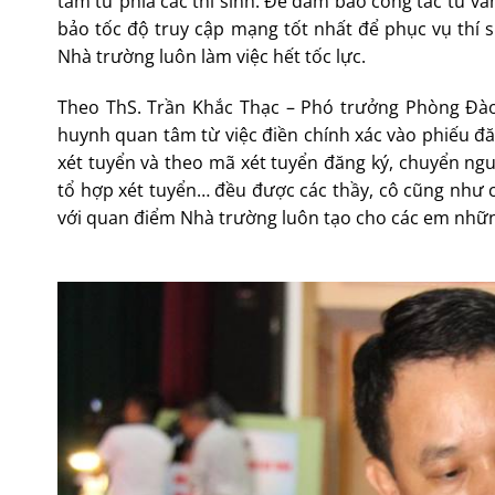
tâm từ phía các thí sinh. Để đảm bảo công tác tư vấ
bảo tốc độ truy cập mạng tốt nhất để phục vụ thí s
Nhà trường luôn làm việc hết tốc lực.
Theo ThS. Trần Khắc Thạc – Phó trưởng Phòng Đào 
huynh quan tâm từ việc điền chính xác vào phiếu đă
xét tuyển và theo mã xét tuyển đăng ký, chuyển ngu
tổ hợp xét tuyển… đều được các thầy, cô cũng như c
với quan điểm Nhà trường luôn tạo cho các em những