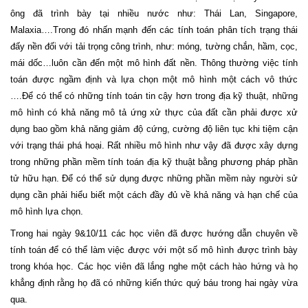
ông đã trình bày tại nhiều nước như: Thái Lan, Singapore,
Malaxia….Trong đó nhấn mạnh đến các tính toán phân tích trạng thái
đấy nền đối với tải trọng công trình, như: móng, tường chắn, hầm, cọc,
mái dốc…luôn cần đến một mô hình đất nền. Thông thường việc tính
toán được ngầm định và lựa chọn một mô hình một cách vô thức
….Để có thể có những tính toán tin cậy hơn trong địa kỹ thuật, những
mô hình có khả năng mô tả ứng xử thực của đất cần phải được xử
dụng bao gồm khả năng giảm độ cứng, cường độ liên tục khi tiệm cận
với trạng thái phá hoại. Rất nhiều mô hình như vậy đã được xây dựng
trong những phần mềm tính toán địa kỹ thuật bằng phương pháp phần
tử hữu hạn. Để có thể sử dụng được những phần mềm này người sử
dụng cần phải hiểu biết một cách đầy đủ về khả năng và hạn chế của
mô hình lựa chọn.
Trong hai ngày 9&10/11 các học viên đã được hướng dẫn chuyên về
tính toán để có thể làm việc được với một số mô hình được trình bày
trong khóa học. Các học viên đã lắng nghe một cách hào hứng và họ
khẳng định rằng họ đã có những kiến thức quý báu trong hai ngày vừa
qua.