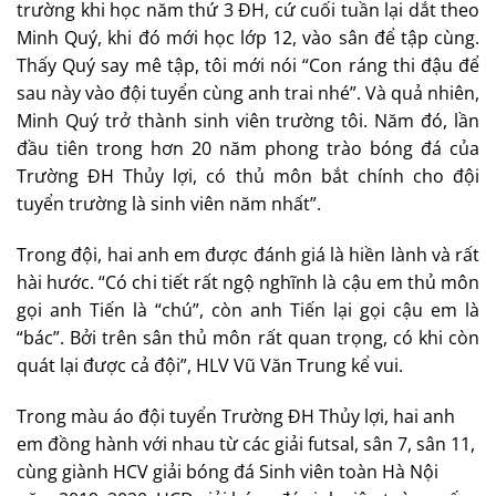
trường khi học năm thứ 3 ĐH, cứ cuối tuần lại dắt theo
Minh Quý, khi đó mới học lớp 12, vào sân để tập cùng.
Thấy Quý say mê tập, tôi mới nói “Con ráng thi đậu để
sau này vào đội tuyển cùng anh trai nhé”. Và quả nhiên,
Minh Quý trở thành sinh viên trường tôi. Năm đó, lần
đầu tiên trong hơn 20 năm phong trào bóng đá của
Trường ĐH Thủy lợi, có thủ môn bắt chính cho đội
tuyển trường là sinh viên năm nhất”.
Trong đội, hai anh em được đánh giá là hiền lành và rất
hài hước. “Có chi tiết rất ngộ nghĩnh là cậu em thủ môn
gọi anh Tiến là “chú”, còn anh Tiến lại gọi cậu em là
“bác”. Bởi trên sân thủ môn rất quan trọng, có khi còn
quát lại được cả đội”, HLV Vũ Văn Trung kể vui.
Trong màu áo đội tuyển Trường ĐH Thủy lợi, hai anh
em đồng hành với nhau từ các giải futsal, sân 7, sân 11,
cùng giành HCV giải bóng đá Sinh viên toàn Hà Nội