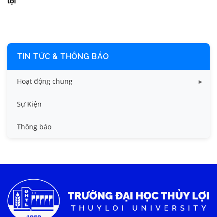
lợi
TIN TỨC & THÔNG BÁO
Hoạt động chung
Tin công tác sinh viên
Sự Kiện
Tin đào tạo
Thông báo
Tin KHCN và HTQT
Tin tức chung