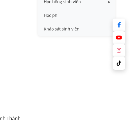
Học bổng sinh viên
Quy trình - Biểu mẫu
HB khuyến khích học tập
Học phí
Sổ tay sinh viên
HB Lê Văn Kiểm và gia đình
Khảo sát sinh viên
Trợ cấp xã hội
Việc làm
nh Thành