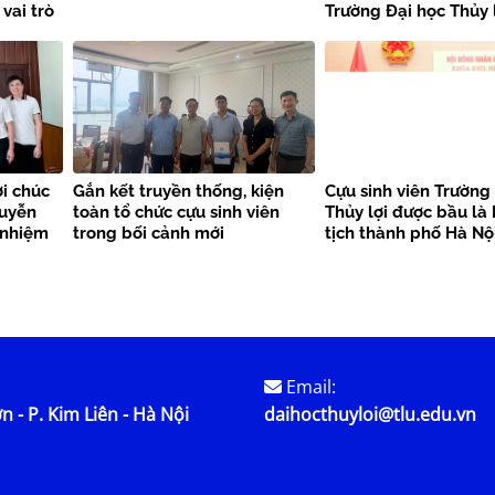
 vai trò
Trường Đại học Thủy 
ức mạnh
 sinh
ợi chúc
Gắn kết truyền thống, kiện
Cựu sinh viên Trường
guyễn
toàn tổ chức cựu sinh viên
Thủy lợi được bầu là
 nhiệm
trong bối cảnh mới
tịch thành phố Hà Nộ
g
tỉnh Đắk
Email:
n - P. Kim Liên - Hà Nội
daihocthuyloi@tlu.edu.vn