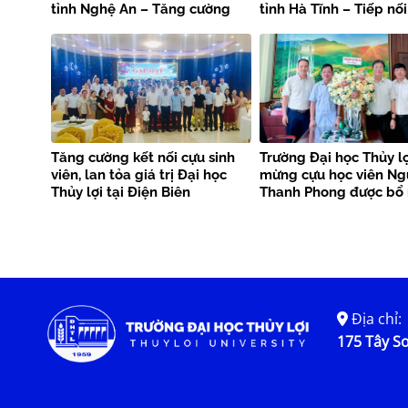
tỉnh Nghệ An – Tăng cường
tỉnh Hà Tĩnh – Tiếp nối
kết nối nguồn lực, lan tỏa giá
tiên phong, lan tỏa s
trị truyền thống
kết nối cộng đồng cựu
viên
Tăng cường kết nối cựu sinh
Trường Đại học Thủy l
viên, lan tỏa giá trị Đại học
mừng cựu học viên N
Thủy lợi tại Điện Biên
Thanh Phong được bổ
Phó Giám đốc Sở Nôn
nghiệp và Môi trường 
Lắk
Địa chỉ:
175 Tây Sơ