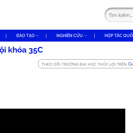
ĐÀO TẠO
NGHIÊN CỨU
HỢP TÁC QUỐ
ội khóa 35C
THEO DÕI TRƯỜNG ĐẠI HỌC THỦY LỢI TRÊN