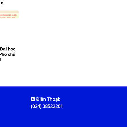
lợi
 Đại học
 Phó chủ
i
Điện Thoại:
(024) 38522201