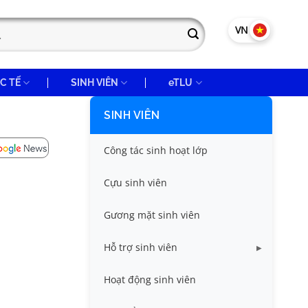
VN
EN
C TẾ
SINH VIÊN
eTLU
SINH VIÊN
Công tác sinh hoạt lớp
Cựu sinh viên
Gương mặt sinh viên
Hỗ trợ sinh viên
Miễn giảm học phí
Hoạt động sinh viên
Nhà ở