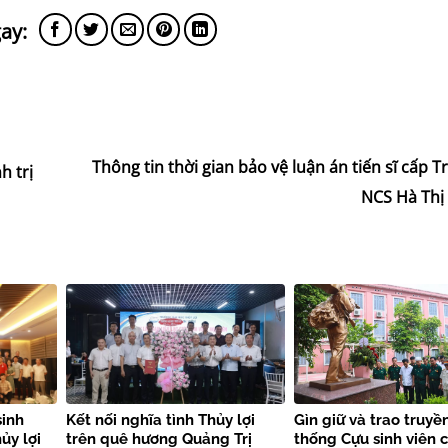
Thông tin thời gian bảo vệ luận án tiến sĩ cấp 
h trị
NCS Hà Thị
sinh
Kết nối nghĩa tình Thủy lợi
Gìn giữ và trao truyề
ủy lợi
trên quê hương Quảng Trị
thống Cựu sinh viên c