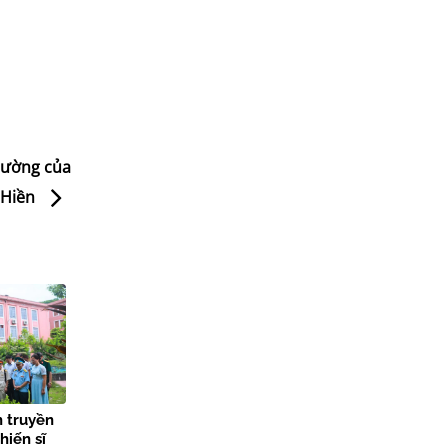
Trường của
 Hiền
n truyền
hiến sĩ