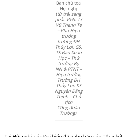
Ban chủ tọa
Hội nghị
(
từ trái sang
phải: PGS. TS
Vũ Thanh Te
– Phó Hiệu
trưởng
trường ĐH
Thủy Lợi, GS.
TS Đào Xuân
Học – Thứ
trưởng Bộ
NN & PTNT –
Hiệu trưởng
Trường ĐH
Thủy Lợi, KS
Nguyễn Đăng
Thịnh – Chủ
tịch
Công đoàn
Trường)
Tại Hội nghị, các Đại biểu đã nghe báo cáo Tổng kết