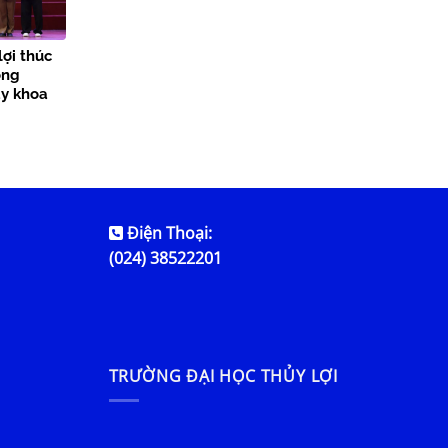
lợi thúc
ong
ày khoa
Điện Thoại:
(024) 38522201
TRƯỜNG ĐẠI HỌC THỦY LỢI