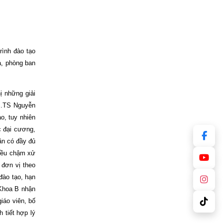
ình đào tạo
a, phòng ban
ị những giải
GS.TS Nguyễn
o, tuy nhiên
c đại cương,
ần có đầy đủ
 nều chậm xử
 đơn vị theo
đào tạo, hạn
 Khoa B nhận
iáo viên, bố
 tiết hợp lý