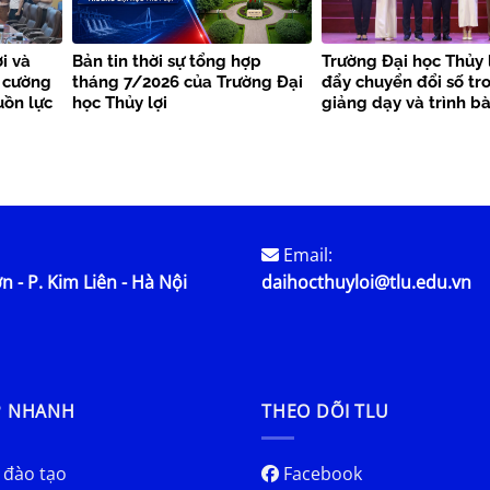
i và
Bản tin thời sự tổng hợp
Trường Đại học Thủy 
 cường
tháng 7/2026 của Trường Đại
đẩy chuyển đổi số tr
uồn lực
học Thủy lợi
giảng dạy và trình b
học
Email:
n - P. Kim Liên - Hà Nội
daihocthuyloi@tlu.edu.vn
P NHANH
THEO DÕI TLU
 đào tạo
Facebook