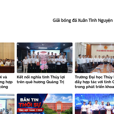
Giải bóng đá Xuân Tình Nguyệ
i và
Kết nối nghĩa tình Thủy lợi
Trường Đại học Thủy 
ờng hợp
trên quê hương Quảng Trị
đẩy hợp tác với tỉnh 
 công
trong phát triển khoa
thiên
công nghệ và chuyển