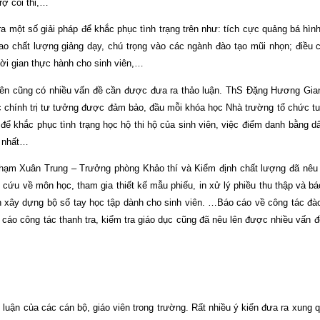
rợ coi thi,…
 một số giải pháp để khắc phục tình trạng trên như:
tích cực quảng bá hìn
o chất lượng giảng dạy, chú trọng vào các ngành đào tạo mũi nhọn; điều ch
ời gian thực hành cho sinh viên,…
h viên cũng có nhiều vấn đề cần được đưa ra thảo luận. ThS Đặng Hương Gi
dục chính trị tư tưởng được đảm bảo, đầu mỗi khóa học Nhà trường tổ chức tu
 để khắc phục tình trạng học hộ thi hộ của sinh viên,
việc điểm danh bằng dấ
m nhất…
hạm Xuân Trung – Trưởng phòng Khảo thí và Kiểm định chất lượng đã nêu 
 cứu về môn học, tham gia thiết kế mẫu phiếu, in xử lý phiều thu thập và bá
 xây dựng bộ sổ tay học tập dành cho sinh viên. …Báo cáo về công tác đà
 cáo công tác thanh tra, kiểm tra giáo dục
cũng đã nêu lên được nhiều vấn đề
o luận của các cán bộ, giáo viên trong trường. Rất nhiều ý kiến đưa ra xung