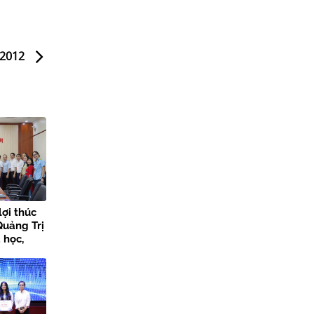
n 2012
lợi thúc
Quảng Trị
 học,
 đổi số