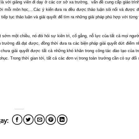
t là với giảng viên đi dạy ở các cơ sở xa trường,
vấn đề cung cấp giáo trìn
với mỗi môn học,…Các ý kiến đưa ra đều được thảo luận sôi nổi và được đ
iếp tục thảo luận và giải quyết để tìm ra những giải pháp phù hợp với từng 
 sớm một chiều, nó đòi hỏi sự kiên trì, cố gắng, nỗ lực của tất cả mọi ngườ
h trường đã đạt được, đồng thời đưa ra các biện pháp giải quyết dứt điểm 
y chưa giải quyết được tất cả những khó khăn trong công tác đào tạo của 
ục. Trong thời gian tới, tất cả các đơn vị trong toàn trường cần có sự đổi