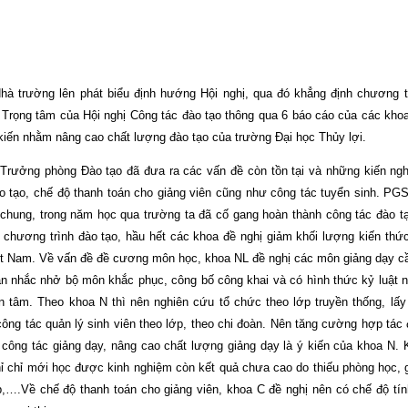
trường lên phát biểu định hướng Hội nghị, qua đó khẳng định chương tr
t. Trọng tâm của Hội nghị Công tác đào tạo thông qua 6 báo cáo của các kho
ý kiến nhằm nâng cao chất lượng đào tạo của trường Đại học Thủy lợi.
Trưởng phòng Đào tạo đã đưa ra các vấn đề còn tồn tại và những kiến ngh
ào tạo, chế độ thanh toán cho giảng viên cũng như công tác tuyển sinh. P
 chung, trong năm học qua trường ta đã cố gang hoàn thành công tác đào tạ
 chương trình đào tạo, hầu hết các khoa đề nghị giảm khối lượng kiến thứ
ệt
Nam
. Về vấn đề đề cương môn học, khoa NL đề nghị các môn giảng dạy c
ần nhắc nhở bộ môn khắc phục, công bố công khai và có hình thức kỷ luật
 tâm. Theo khoa N thì nên nghiên cứu tổ chức theo lớp truyền thống, lấy
ông tác quản lý sinh viên theo lớp, theo chi đoàn. Nên tăng cường hợp tác 
ới công tác giảng dạy, nâng cao chất lượng giảng dạy là ý kiến của khoa N.
hỉ chỉ mới học được kinh nghiệm còn kết quả chưa cao do thiếu phòng học, g
….Về chế độ thanh toán cho giảng viên, khoa C đề nghị nên có chế độ tính