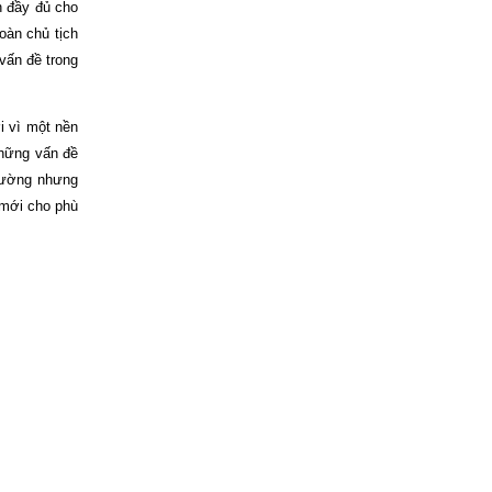
h đầy đủ cho
oàn chủ tịch
vấn đề trong
i vì một nền
những vấn đề
trường nhưng
 mới cho phù