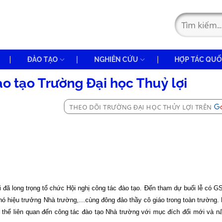
ĐÀO TẠO
NGHIÊN CỨU
HỢP TÁC QUỐ
ào tạo Trường Đại học Thuỷ lợi
THEO DÕI TRƯỜNG ĐẠI HỌC THỦY LỢI TRÊN
i đã long trọng tổ chức Hội nghị công tác đào tạo. Đến tham dự buổi lễ có 
ó hiệu trưởng Nhà trường,…cùng đông đảo thầy cô giáo trong toàn trường. 
cụ thể liên quan đến công tác đào tạo Nhà trường với mục đích đổi mới và n