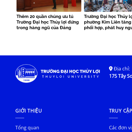
Thêm 20 quần chúng ưu tú
Trường Đại học Thủy lợ
Trường Đại học Thủy lợi đứng
phường Kim Liên tăng
trong hàng ngũ của Đảng
phối hợp, phát huy ng
phục vụ cộng đồng
Địa chỉ:
175 Tây Sơ
GIỚI THIỆU
TRUY CẬ
Tổng quan
Các đơn vị