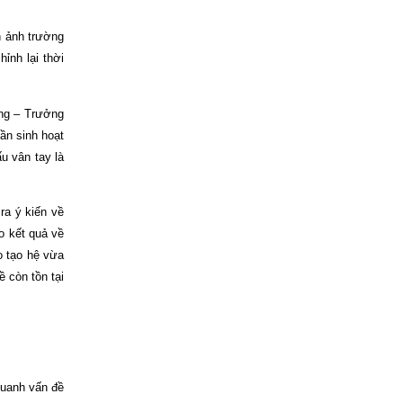
h ảnh trường
ỉnh lại thời
ang – Trưởng
ần sinh hoạt
u vân tay là
ra ý kiến về
o kết quả về
o tạo hệ vừa
 còn tồn tại
 quanh vấn đề