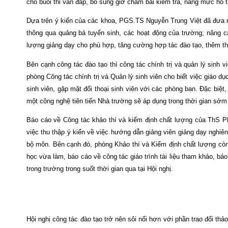
cho buổi thi vấn đáp, bổ sung giờ chấm bài kiểm tra, nâng mức hỗ t
Dựa trên ý kiến của các khoa, PGS.TS Nguyễn Trung Việt đã đưa ra
thông qua quảng bá tuyển sinh, các hoạt động của trường; nâng ca
lượng giảng dạy cho phù hợp, tăng cường hợp tác đào tạo, thêm th
Bên cạnh công tác đào tạo thì công tác chính trị và quản lý sin
phòng Công tác chính trị và Quản lý sinh viên cho biết việc giáo 
sinh viên, gặp mặt đối thoại sinh viên với các phòng ban. Đặc biệt,
một công nghệ tiên tiến Nhà trường sẽ áp dụng trong thời gian sớ
Báo cáo về Công tác khảo thí và kiểm định chất lượng của ThS P
việc thu thập ý kiến về việc hướng dẫn giảng viên giảng dạy nghiên
bộ môn. Bên cạnh đó, phòng Khảo thí và Kiểm định chất lượng còn
học vừa làm, báo cáo về công tác giáo trình tài liệu tham khảo, báo
trong trường trong suốt thời gian qua tại Hội nghị.
Hội nghị công tác đào tạo trở nên sôi nổi hơn với phần trao đổi thả