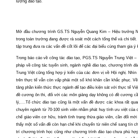
lượng đào tạo.
Mở đầu chương trình GS.TS Nguyễn Quang Kim – Hiệu trưởng Nhà 
trong toàn trường đang được rà soát một cách tổng thể và chi tiế
tập trung đưa ra các vấn đề cốt lõi để các đại biểu cùng tham gia 
Trong báo cáo về công tác đào tạo, PGS.TS Nguyễn Trung Việt – 
pháp về công tác tuyển sinh, ngành nghề đào tạo, chương trình đ
Trung Việt cũng tổng hợp ý kiến của các đơn vị về Hội nghị. Nhìn
trên thực tế vẫn còn vấp phải một số khó khăn cần khắc phục. Về
tăng phần kiến thức thực ngành để tạo điều kiện sát với thực tế Vi
đề cương ôn thi, đối với các môn giảng dạy không có đề cương c
lý,….Tổ chức đào tạo cũng là một vấn đề được các khoa rất quan
chuyên ngành từ 70-100 sinh viên nhằm phát huy tính ưu việt của c
chế giáo viên cơ hữu, tránh tình trạng thừa giáo viên, cần đổi m
thấy một số vấn đề còn hạn chế khi chuyển từ niên chế sang tín c
trí chương trình học cũng như chương trình đào tạo chưa phù hợp,