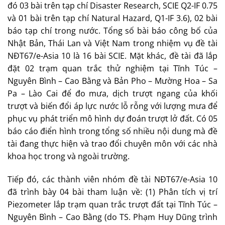
đó 03 bài trên tạp chí Disaster Research, SCIE Q2-IF 0.75
và 01 bài trên tạp chí Natural Hazard, Q1-IF 3.6), 02 bài
báo tạp chí trong nước. Tổng số bài báo công bố của
Nhật Bản, Thái Lan và Việt Nam trong nhiệm vụ đề tài
NĐT67/e-Asia 10 là 16 bài SCIE. Mặt khác, đề tài đã lắp
đặt 02 trạm quan trắc thử nghiệm tại Tĩnh Túc –
Nguyên Bình – Cao Bằng và Bản Pho – Mường Hoa – Sa
Pa – Lào Cai để đo mưa, dịch trượt ngang của khối
trượt và biến đổi áp lực nước lỗ rỗng với lượng mưa để
phục vụ phát triển mô hình dự đoán trượt lở đất. Có 05
báo cáo điển hình trong tổng số nhiều nội dung mà đề
tài đang thực hiện và trao đổi chuyên môn với các nhà
khoa học trong và ngoài trường.
Tiếp đó, các thành viên nhóm đề tài NĐT67/e-Asia 10
đã trình bày 04 bài tham luận về: (1) Phân tích vị trí
Piezometer lắp trạm quan trắc trượt đất tại Tĩnh Túc –
Nguyên Bình – Cao Bằng (do TS. Phạm Huy Dũng trình