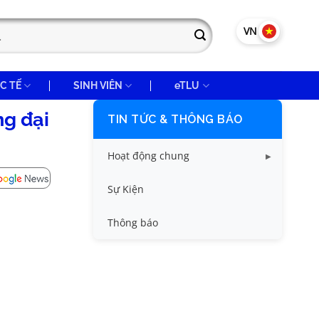
VN
EN
C TẾ
SINH VIÊN
eTLU
g đại
TIN TỨC & THÔNG BÁO
Hoạt động chung
Tin công tác sinh viên
Sự Kiện
Tin đào tạo
Thông báo
Tin KHCN và HTQT
Tin tức chung