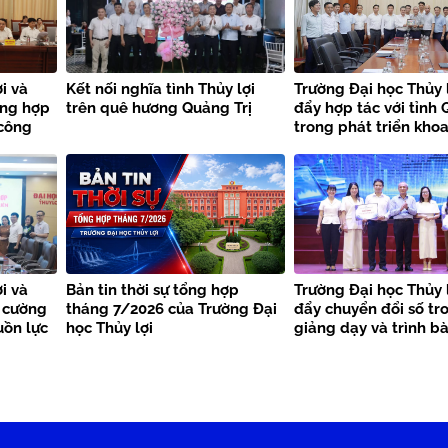
i và
Kết nối nghĩa tình Thủy lợi
Trường Đại học Thủy 
ờng hợp
trên quê hương Quảng Trị
đẩy hợp tác với tỉnh 
 công
trong phát triển khoa
thiên
công nghệ và chuyển
i và
Bản tin thời sự tổng hợp
Trường Đại học Thủy 
 cường
tháng 7/2026 của Trường Đại
đẩy chuyển đổi số tr
uồn lực
học Thủy lợi
giảng dạy và trình b
học