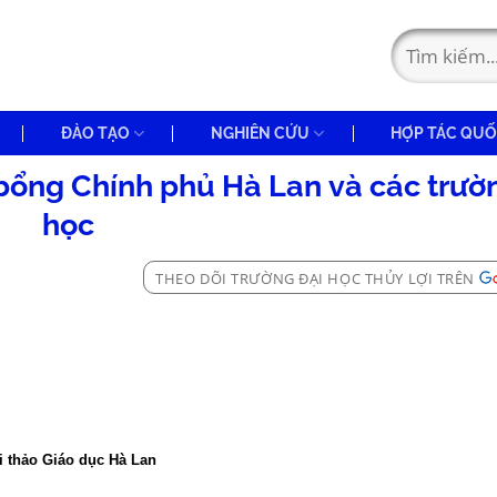
ĐÀO TẠO
NGHIÊN CỨU
HỢP TÁC QUỐ
ng Chính phủ Hà Lan và các trườn
học
THEO DÕI TRƯỜNG ĐẠI HỌC THỦY LỢI TRÊN
i thảo Giáo dục Hà Lan