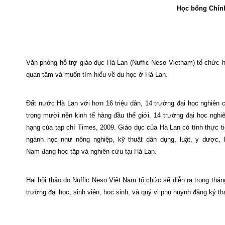
Học bổng Chính 
Văn phòng hỗ trợ giáo dục Hà Lan (Nuffic Neso
Vietnam
) tổ chức 
quan tâm và muốn tìm hiểu về du học ở Hà Lan.
Đất nước Hà Lan với hơn 16 triệu dân, 14 trường đại học nghiên c
trong mười nền kinh tế hàng đầu thế giới. 14 trường đại học nghi
hạng của tạp chí Times, 2009. Giáo dục của Hà Lan có tính thực tiễ
ngành học như nông nghiệp, kỹ thuật dân dụng, luật, y dược, k
Nam
đang học tập và nghiên cứu tại Hà Lan.
Hai hội thảo do Nuffic Neso Việt
Nam
tổ chức sẽ diễn ra trong thán
trường đại học, sinh viên, học sinh, và quý vị phụ huynh đăng ký t