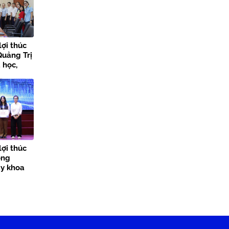
lợi thúc
Quảng Trị
 học,
 đổi số
lợi thúc
ong
ày khoa