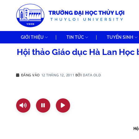
Bỏ
qua
nội
dung
GIỚI THIỆU
TIN TỨC
TUYỂN SINH
Hội thảo Giáo dục Hà Lan Học bổ
ĐĂNG VÀO
12 THÁNG 12, 2011
BỞI
DATA OLD
Hộ