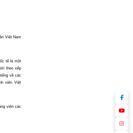
dân Việt
Nam
ốc tế là một
iới theo xếp
tiếng về các
nh viên Việt
ảng viên các