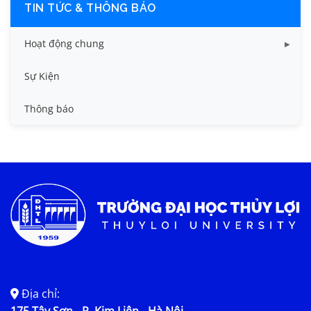
TIN TỨC & THÔNG BÁO
Hoạt động chung
Tin công tác sinh viên
Sự Kiện
Tin đào tạo
Thông báo
Tin KHCN và HTQT
Tin tức chung
Địa chỉ:
175 Tây Sơn - P. Kim Liên - Hà Nội