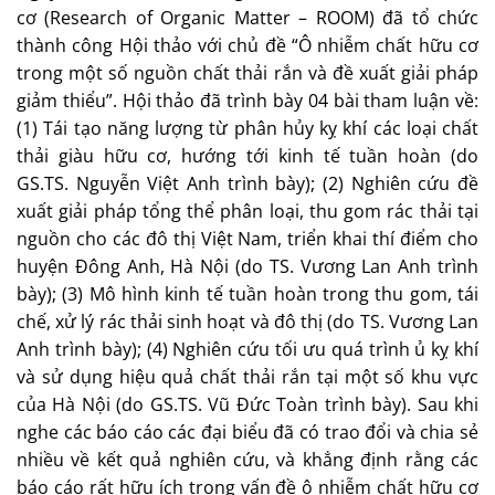
cơ (Research of Organic Matter – ROOM) đã tổ chức
thành công Hội thảo với chủ đề “Ô nhiễm chất hữu cơ
trong một số nguồn chất thải rắn và đề xuất giải pháp
giảm thiểu”. Hội thảo đã trình bày 04 bài tham luận về:
(1) Tái tạo năng lượng từ phân hủy kỵ khí các loại chất
thải giàu hữu cơ, hướng tới kinh tế tuần hoàn (do
GS.TS. Nguyễn Việt Anh trình bày); (2) Nghiên cứu đề
xuất giải pháp tổng thể phân loại, thu gom rác thải tại
nguồn cho các đô thị Việt Nam, triển khai thí điểm cho
huyện Đông Anh, Hà Nội (do TS. Vương Lan Anh trình
bày); (3) Mô hình kinh tế tuần hoàn trong thu gom, tái
chế, xử lý rác thải sinh hoạt và đô thị (do TS. Vương Lan
Anh trình bày); (4) Nghiên cứu tối ưu quá trình ủ kỵ khí
và sử dụng hiệu quả chất thải rắn tại một số khu vực
của Hà Nội (do GS.TS. Vũ Đức Toàn trình bày). Sau khi
nghe các báo cáo các đại biểu đã có trao đổi và chia sẻ
nhiều về kết quả nghiên cứu, và khẳng định rằng các
báo cáo rất hữu ích trong vấn đề ô nhiễm chất hữu cơ