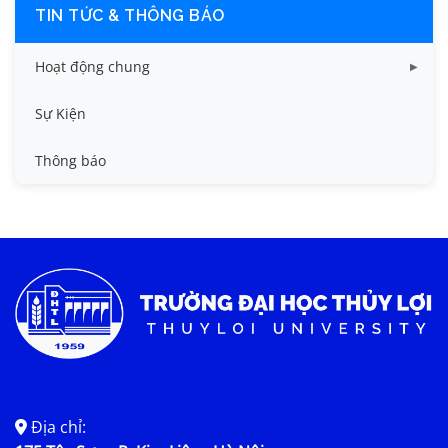
TIN TỨC & THÔNG BÁO
Hoạt động chung
Tin công tác sinh viên
Sự Kiện
Tin đào tạo
Thông báo
Tin KHCN và HTQT
Tin tức chung
Địa chỉ: