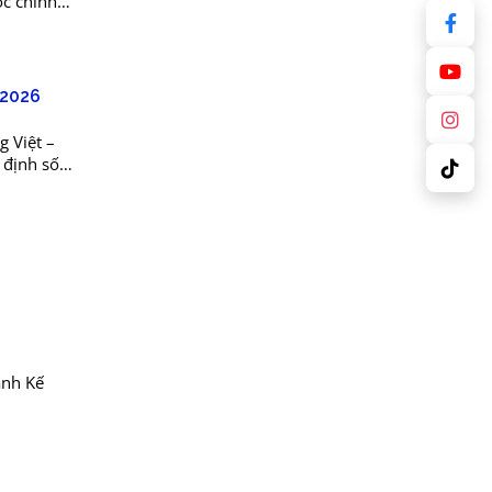
ọc chính
u: Đối...
-2026
 Việt –
 định số
h đào tạo
ành Kế