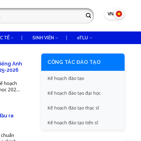
VN
EN
C TẾ
SINH VIÊN
eTLU
CÔNG TÁC ĐÀO TẠO
Tiếng Anh
25-2026
Kế hoạch đào tạo
kế hoạch
học 2025-
Kế hoạch đào tạo đại học
iên chưa
Kế hoạch đào tạo thạc sĩ
đầu ra
Kế hoạch đào tạo tiến sĩ
i chuẩn