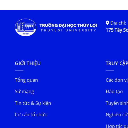
Địa chỉ:
175 Tây Sơ
GIỚI THIỆU
TRUY CẬ
Tổng quan
Các đơn vị
Sứ mạng
Đào tạo
Tin tức & Sự kiện
Tuyển sin
Cơ cấu tổ chức
Nghiên cứ
Hợp tác q