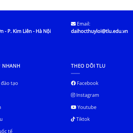
Email:
n - P. Kim Liên - Hà Nội
daihocthuyloi@tlu.edu.vn
P NHANH
THEO DÕI TLU
 đào tạo
Facebook
Instagram
h
Youtube
u
Tiktok
uốc tế