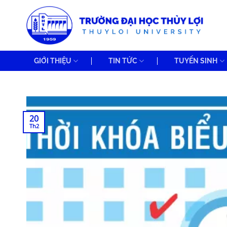
Bỏ
qua
nội
dung
GIỚI THIỆU
TIN TỨC
TUYỂN SINH
20
Th2