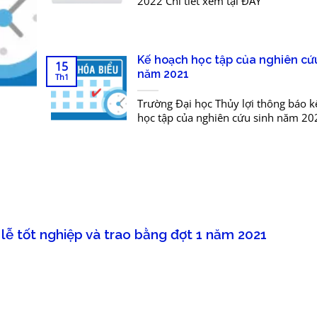
2022 Chi tiết xem tại ĐÂY
Kế hoạch học tập của nghiên cứ
15
năm 2021
Th1
Trường Đại học Thủy lợi thông báo k
học tập của nghiên cứu sinh năm 202
xem tại
đây: /Portals/0/KH_dao_tao_nam_20
lễ tốt nghiệp và trao bằng đợt 1 năm 2021