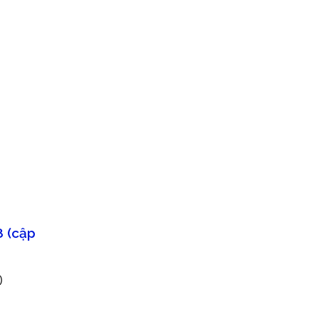
8 (cập
)