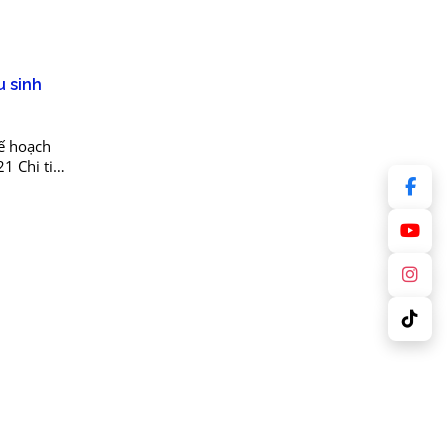
u sinh
ế hoạch
1 Chi tiết
21.doc