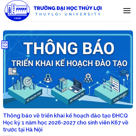
Bỏ
qua
nội
dung
05
Th8
Thông báo về triển khai kế hoạch đào tạo ĐHCQ
Học kỳ 1 năm học 2026-2027 cho sinh viên K67 về
trước tại Hà Nội