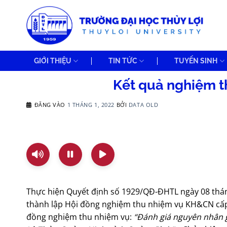
Bỏ
qua
nội
dung
GIỚI THIỆU
TIN TỨC
TUYỂN SINH
Kết quả nghiệm 
ĐĂNG VÀO
1 THÁNG 1, 2022
BỞI
DATA OLD
Thực hiện Quyết định số 1929/QĐ-ĐHTL ngày 08 tháng 
thành lập Hội đồng nghiệm thu nhiệm vụ KH&CN cấp 
đồng nghiệm thu nhiệm vụ:
“
Đánh giá nguyên nhân gâ