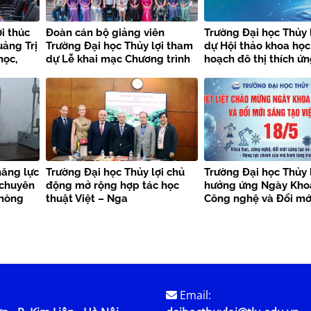
i thúc
Đoàn cán bộ giảng viên
Trường Đại học Thủy 
uảng Trị
Trường Đại học Thủy lợi tham
dự Hội thảo khoa học
học,
dự Lễ khai mạc Chương trình
hoạch đô thị thích ứ
ổi số
đào tạo “Trung hòa carbon
đổi khí hậu tại Thành
sinh thái: Tuổi trẻ hành động”
Phòng
tại Trung Quốc
năng lực
Trường Đại học Thủy lợi chủ
Trường Đại học Thủy 
 chuyên
động mở rộng hợp tác học
hưởng ứng Ngày Khoa
Phòng
thuật Việt – Nga
Công nghệ và Đổi mớ
tạo Việt Nam 18/5
Email: