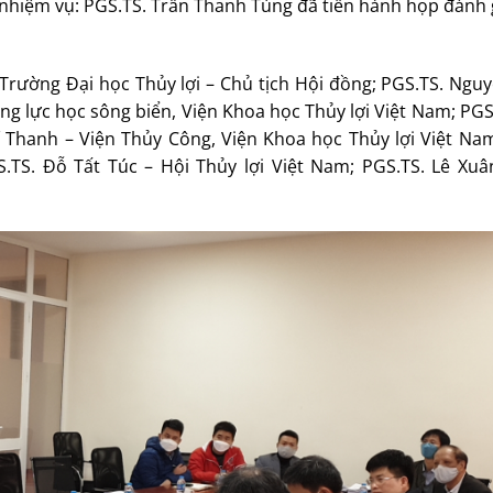
hiệm vụ: PGS.TS. Trần Thanh Tùng đã tiến hành họp đánh g
Trường Đại học Thủy lợi – Chủ tịch Hội đồng; PGS.TS. Ngu
g lực học sông biển, Viện Khoa học Thủy lợi Việt Nam; PG
í Thanh – Viện Thủy Công, Viện Khoa học Thủy lợi Việt Nam
.TS. Đỗ Tất Túc – Hội Thủy lợi Việt Nam; PGS.TS. Lê Xu