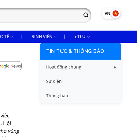
VN
EN
C TẾ
SINH VIÊN
eTLU
TIN TỨC & THÔNG BÁO
Hoạt động chung
Tin công tác sinh viên
Sự Kiện
Tin đào tạo
Thông báo
Tin KHCN và HTQT
 việc
Tin tức chung
, Hội
 cho vùng