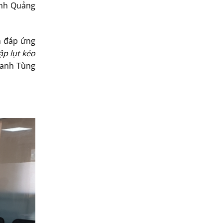
tỉnh Quảng
m đáp ứng
p lụt kéo
hanh Tùng