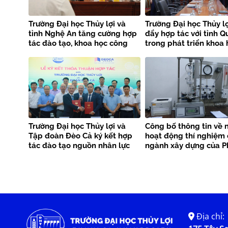
Trường Đại học Thủy lợi và
Trường Đại học Thủy lợ
tỉnh Nghệ An tăng cường hợp
đẩy hợp tác với tỉnh Q
tác đào tạo, khoa học công
trong phát triển khoa 
nghệ và phòng chống thiên
công nghệ và chuyển đ
tai
Trường Đại học Thủy lợi và
Công bố thông tin về 
Tập đoàn Đèo Cả ký kết hợp
hoạt động thí nghiệm
tác đào tạo nguồn nhân lực
ngành xây dựng của 
chất lượng cao
LAS -XD 24.071
Địa chỉ: