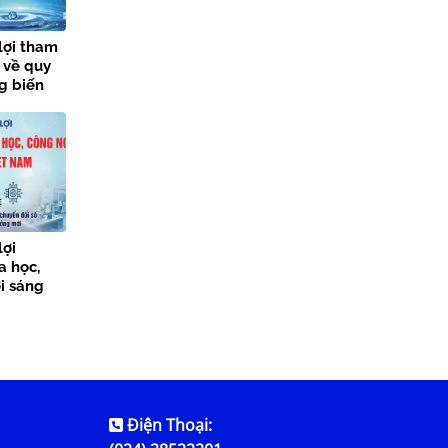
lợi tham
 về quy
ng biến
 Phố Hải
lợi
 học,
i sáng
Điện Thoại: