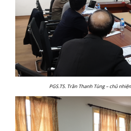
PGS.TS. Trần Thanh Tùng – chủ nhiệm