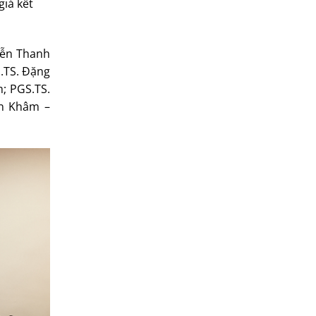
iá kết
yễn Thanh
S.TS. Đặng
; PGS.TS.
ân Khâm –