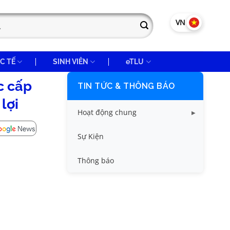
VN
EN
C TẾ
SINH VIÊN
eTLU
c cấp
TIN TỨC & THÔNG BÁO
lợi
Hoạt động chung
Tin công tác sinh viên
Sự Kiện
Tin đào tạo
Thông báo
Tin KHCN và HTQT
Tin tức chung