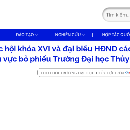
ĐÀO TẠO
NGHIÊN CỨU
HỢP TÁC QUỐ
c hội khóa XVI và đại biểu HĐND cá
u vực bỏ phiếu Trường Đại học Thủy 
THEO DÕI TRƯỜNG ĐẠI HỌC THỦY LỢI TRÊN