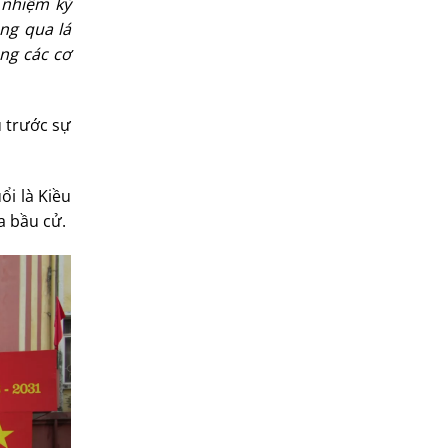
 nhiệm kỳ
ng qua lá
ng các cơ
u trước sự
ổi là Kiều
a bầu cử.