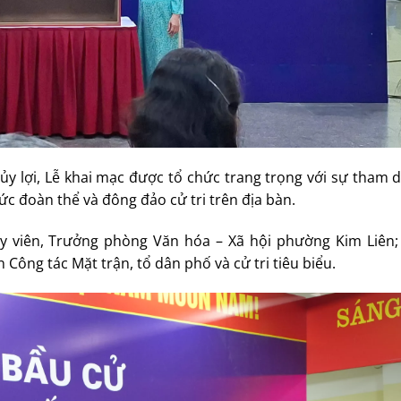
ủy lợi, Lễ khai mạc được tổ chức trang trọng với sự tham 
ức đoàn thể và đông đảo cử tri trên địa bàn.
y viên, Trưởng phòng Văn hóa – Xã hội phường Kim Liên;
n Công tác Mặt trận, tổ dân phố và cử tri tiêu biểu.