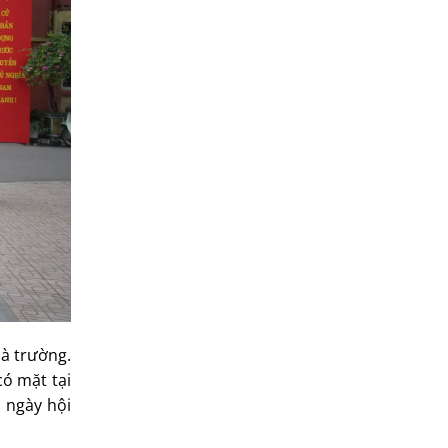
hà trường.
có mặt tại
 ngày hội