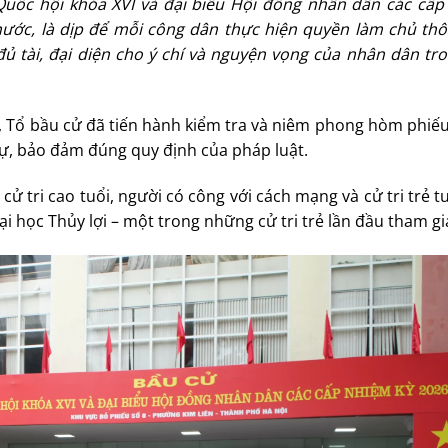
Quốc hội khóa XVI và đại biểu Hội đồng nhân dân các cấp
 nước, là dịp để mỗi công dân thực hiện quyền làm chủ thô
ủ tài, đại diện cho ý chí và nguyện vọng của nhân dân tro
, Tổ bầu cử đã tiến hành kiểm tra và niêm phong hòm phiế
 dự, bảo đảm đúng quy định của pháp luật.
ử tri cao tuổi, người có công với cách mạng và cử tri trẻ tu
i học Thủy lợi – một trong những cử tri trẻ lần đầu tham gi