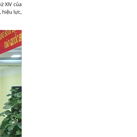
hứ XIV của
 hiệu lực,