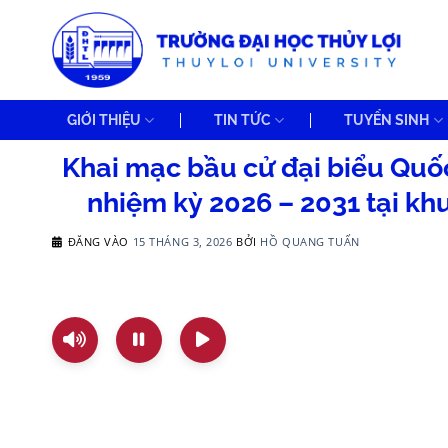
Bỏ
qua
nội
dung
GIỚI THIỆU
TIN TỨC
TUYỂN SINH
Khai mạc bầu cử đại biểu Quố
nhiệm kỳ 2026 – 2031 tại kh
ĐĂNG VÀO
15 THÁNG 3, 2026
BỞI
HỒ QUANG TUẤN