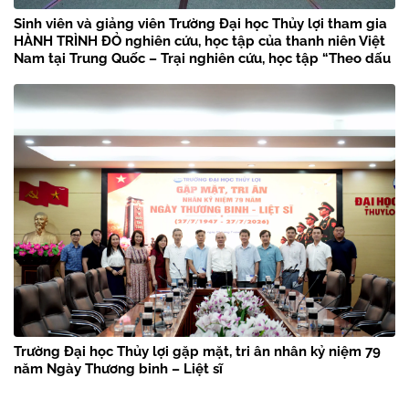
Sinh viên và giảng viên Trường Đại học Thủy lợi tham gia
HÀNH TRÌNH ĐỎ nghiên cứu, học tập của thanh niên Việt
Nam tại Trung Quốc – Trại nghiên cứu, học tập “Theo dấu
chân Bác Hồ” năm 2026
Trường Đại học Thủy lợi gặp mặt, tri ân nhân kỷ niệm 79
năm Ngày Thương binh – Liệt sĩ