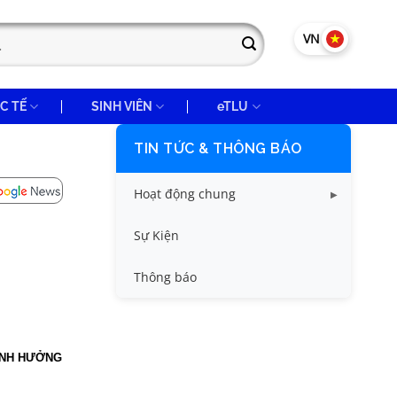
VN
EN
C TẾ
SINH VIÊN
eTLU
TIN TỨC & THÔNG BÁO
Hoạt động chung
Tin công tác sinh viên
Sự Kiện
Tin đào tạo
Thông báo
Tin KHCN và HTQT
Tin tức chung
 ẢNH HƯỞNG