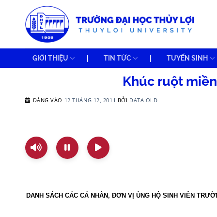
Bỏ
qua
nội
dung
GIỚI THIỆU
TIN TỨC
TUYỂN SINH
Khúc ruột miền
ĐĂNG VÀO
12 THÁNG 12, 2011
BỞI
DATA OLD
DANH SÁCH CÁC CÁ NHÂN, ĐƠN VỊ ỦNG HỘ SINH VIÊN TRƯỜN