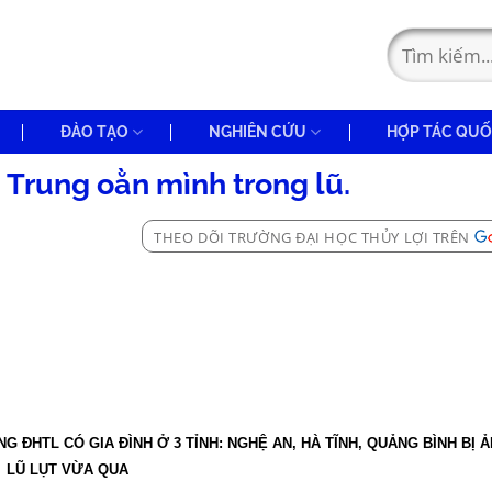
ĐÀO TẠO
NGHIÊN CỨU
HỢP TÁC QUỐ
 Trung oằn mình trong lũ.
THEO DÕI TRƯỜNG ĐẠI HỌC THỦY LỢI TRÊN
G ĐHTL CÓ GIA ĐÌNH Ở 3 TỈNH: NGHỆ AN, HÀ TĨNH, QUẢNG BÌNH BỊ
LŨ LỤT VỪA QUA