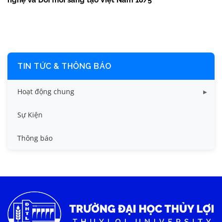
nghệ và Đổi mới sáng tạo Việt Nam 18/5
TIN TỨC & THÔNG BÁO
Hoạt động chung
Tin công tác sinh viên
Sự Kiện
Tin đào tạo
Thông báo
Tin KHCN và HTQT
Tin tức chung