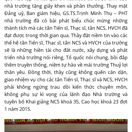
nhà trường tặng giấy khen và phần thưởng. Thay mặt
Đảng uỷ, Ban giám hiệu, GS.TS.Trịnh Minh Thụ – PHT
nhà trường đã có bài phát biểu chúc mừng những
thành tích mà các tân Tiến sĩ, Thạc sĩ, tân NCS, HVCH đã
đạt được trong thời gian qua. Thầy đặt niềm tin vào các
thế hệ tân Tiến sĩ, Thạc sĩ, tân NCS và HVCH của trường
sẽ là những hiền tài cho đất nước, xây dựng và phát
triển nhà trường nói riêng, Tổ quốc nói chung, bồi đắp
thêm truyền thống, niềm tự hào về mái trường Thuỷ lợi
thân yêu. Đồng thời, thầy cũng không quên căn dặn,
giao nhiệm vụ cho các tân Tiến sĩ, Thạc sĩ và NCS, HVCH
phải không ngừng trau dồi kiến thức chuyên môn,
không phụ sự kì vọng của lãnh đạo Nhà trường và
tuyên bố Khai giảng NCS khoá 35, Cao học khoá 23 đợt
1 năm 2015.