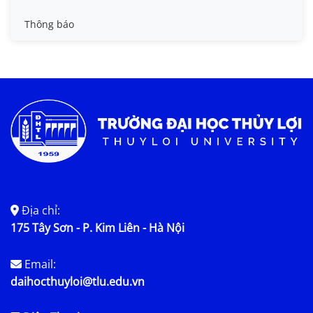
Tin đào tạo
Thông báo
Tin KHCN và HTQT
Tin tức chung
Địa chỉ:
175 Tây Sơn - P. Kim Liên - Hà Nội
Email:
daihocthuyloi@tlu.edu.vn