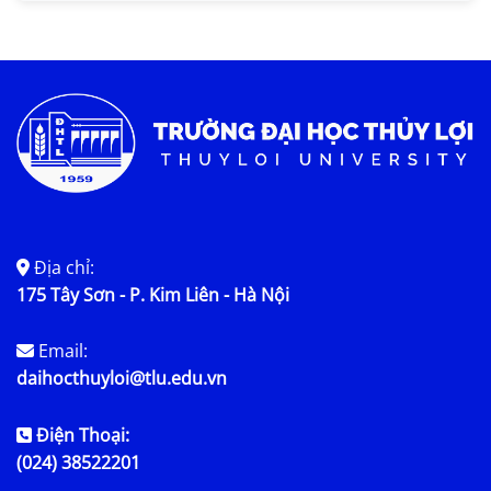
Tin KHCN và HTQT
Tin tức chung
Địa chỉ:
175 Tây Sơn - P. Kim Liên - Hà Nội
Email:
daihocthuyloi@tlu.edu.vn
Điện Thoại:
(024) 38522201