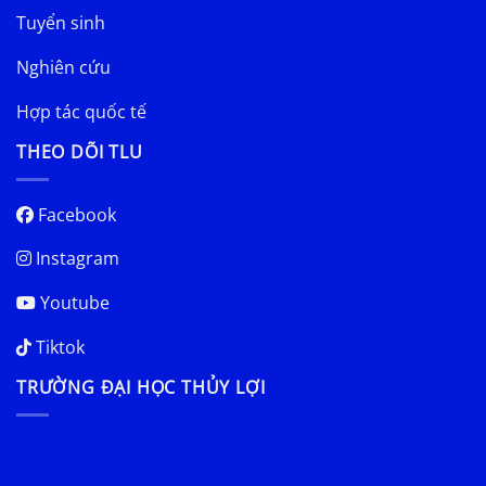
Sứ mạng
Tin tức & Sự kiện
Cơ cấu tổ chức
TRUY CẬP NHANH
Các đơn vị đào tạo
Đào tạo
Tuyển sinh
Nghiên cứu
Hợp tác quốc tế
THEO DÕI TLU