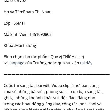
mái trường Thủy Lợi này. Em trân thành cảm ơn BGH
nhà trường, thầy cô đã dạy em đã tạo mọi điều kiện tốt
nhất cho em cùng các bạn học tập. Mình cảm ơn
những người bạn trong thời sinh viên đã giúp đỡ và
chịu đựng mình nhiều nhiều ạ.
Thân ái!
Thông tin tác giả:
Mã số: BV02
Họ và Tên:Phạm Thị Nhàn
Lớp : 56MT1
Mã Sinh Viên: 1451090802
Khoa :Môi trường