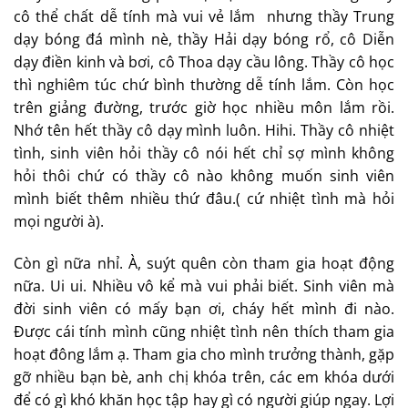
một tổ kiến sinh viên ngồi học từ hành lang cho đến
phòng học nhóm, phòng hội thảo, phòng tài liệu tham
khảo. Chỗ nào cũng thấy người là người, mỗi bạn một
môn học tập trung ôn cho kỳ thi sắp tới của mình.
Phòng học giờ hiện đại hơn năm nhất nhiều rồi, phòng
nào cũng điều hòa, camera, thiết bị giảng dạy cho thầy
cô hiện đại rồi. Đi học ngày trước thầy cô sợ mùa hè
nóng quá sinh viên không học được, giờ chắc thầy cô lo
đi học điều hòa mát quá lại ngủ trong lớp. May mắn
thay là mình không phải học lại thể chất. Nhưng thầy
cô thể chất dễ tính mà vui vẻ lắm nhưng thầy Trung
dạy bóng đá mình nè, thầy Hải dạy bóng rổ, cô Diễn
dạy điền kinh và bơi, cô Thoa dạy cầu lông. Thầy cô học
thì nghiêm túc chứ bình thường dễ tính lắm. Còn học
trên giảng đường, trước giờ học nhiều môn lắm rồi.
Nhớ tên hết thầy cô dạy mình luôn. Hihi. Thầy cô nhiệt
tình, sinh viên hỏi thầy cô nói hết chỉ sợ mình không
hỏi thôi chứ có thầy cô nào không muốn sinh viên