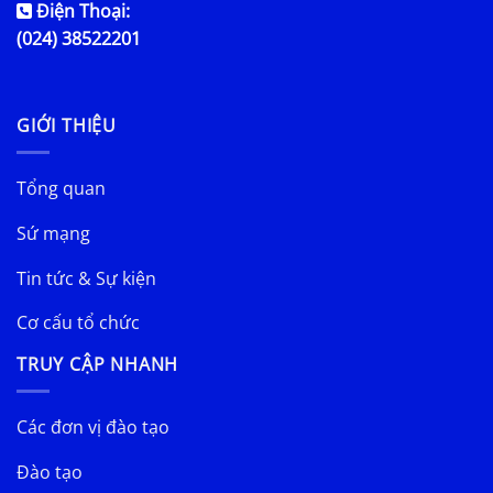
Địa chỉ:
175 Tây Sơn - P. Kim Liên - Hà Nội
Email:
daihocthuyloi@tlu.edu.vn
Điện Thoại:
(024) 38522201
GIỚI THIỆU
Tổng quan