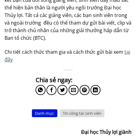
Bình chọn cho tác phẩm: Quý vị THÍCH (like)
tại
fanpage
của Trường hoặc qua sự kiện
tại đây
———————————————————————————
Cuộc thi sáng tác bài viết, Video clip là nơi bạn cùng
chia sẻ những bài viết, phóng sự, clip do bạn sáng tác,
ghi lại những khoảnh khắc vui, độc đáo, đáng nhớ
trong các hoạt động giảng dạy, công tác, học, chơi và
kết bạn của đời sống giảng viên, sinh viên đầy màu sắc
thể hiện bản thân là người yêu ngôi trường Đại học
Thủy lợi. Tất cả các giảng viên, các bạn sinh viên trong
và ngoài trường đều có thể tham dự gửi bài viết, clip và
trở thành chủ nhân của những giải thưởng hấp dẫn từ
Ban tổ chức (BTC).
Chi tiết cách thức tham gia và cách thức gửi bài xem
tại
đây