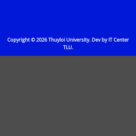
Facebook
Instagram
Youtube
Tiktok
TRƯỜNG ĐẠI HỌC THỦY LỢI
Copyright © 2026 Thuyloi University. Dev by IT Center
TLU.