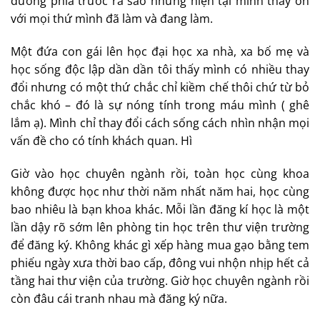
đi thi dù có nhà bác ở trên này. Và rồi mình đỗ Đại học
Thủy Lợi.
Bước vào con đường mới mà mình đã chọn nhưng có
thể do mải chơi năm nhất mà nên kỳ đầu tiên thành
tích học tập không cao. Nên quyết tâm phục thù cho kỳ
sau dâng cao mạnh mẽ và rồi cũng ổn cho kỳ tiếp theo
và tới tận bây giờ. Mọi thứ có nhiều đổi thay nhưng tình
yêu đôi với những gì mình đã chọn và đi trong ba năm
qua là không bao giờ thay đổi. Dù không biết con
đường phía trước ra sao nhưng hiện tại mình thấy ổn
với mọi thứ mình đã làm và đang làm.
Một đứa con gái lên học đại học xa nhà, xa bố mẹ và
học sống độc lập dần dần tôi thấy mình có nhiều thay
đổi nhưng có một thứ chắc chỉ kiềm chế thôi chứ từ bỏ
chắc khó – đó là sự nóng tính trong máu mình ( ghê
lắm ạ). Mình chỉ thay đổi cách sống cách nhìn nhận mọi