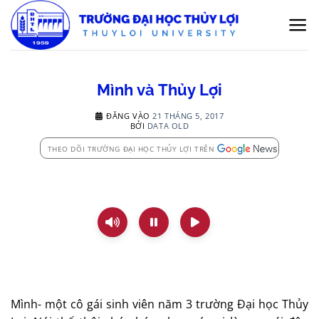
Bỏ
qua
nội
dung
Mình và Thủy Lợi
ĐĂNG VÀO
21 THÁNG 5, 2017
BỞI
DATA OLD
THEO DÕI TRƯỜNG ĐẠI HỌC THỦY LỢI TRÊN