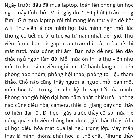
vấn đề cho có tính khách quan. Hì
Giờ vào học chuyên ngành rồi, toàn học cùng khoa
không được học như thời năm nhất năm hai, học cùng
bao nhiêu là bạn khoa khác. Mỗi lần đăng kí học là một
lần dậy rõ sớm lên phòng tin học trên thư viện trường
để đăng ký. Không khác gì xếp hàng mua gạo bằng tem
phiếu ngày xưa thời bao cấp, đông vui nhộn nhịp hết cả
tầng hai thư viện của trường. Giờ học chuyên ngành rồi
còn đâu cái tranh nhau mà đăng ký nữa.
Ngày trước đâu đã mua laptop, toàn lên phòng tin học
ngồi máy tính thôi. Mỗi ngày được 60 phút ( trân trọng
lắm). Giờ mua laptop rồi thì mang lên thư viện để bắt
wifi. Thư viện là nơi mình học bài, mình nghỉ mỗi lúc
không có tiết dù ở kí túc xá từ năm nhất đến giờ. Thư
viện là nơi bạn bè gặp nhau trao đổi bài, mùa hè thì
mát rượi, mùa đông thì ấm. Bạn nào dễ ngủ lên đấy
chắc ngủ ngon lắm đó. Mỗi mùa ôn thi là thư viên như