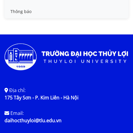
Thạc sĩ khi đang học đại học, là “hiện tượng” ở ĐH Thủy
lợi
TIN TỨC & THÔNG BÁO
Hoạt động chung
Tin công tác sinh viên
Sự Kiện
Tin đào tạo
Thông báo
Tin KHCN và HTQT
Tin tức chung