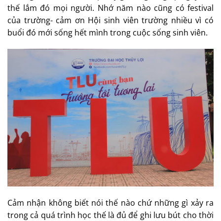
mình biết thêm nhiều thứ đâu.( cứ nhiệt tình mà hỏi
mọi người à).
Còn gì nữa nhỉ. À, suýt quên còn tham gia hoạt động
nữa. Ui ui. Nhiều vô kể mà vui phải biết. Sinh viên mà
đời sinh viên có mấy bạn ơi, cháy hết mình đi nào.
Được cái tính mình cũng nhiệt tình nên thích tham gia
hoạt đông lắm ạ. Tham gia cho mình trưởng thành, gặp
gỡ nhiều bạn bè, anh chị khóa trên, các em khóa dưới
để có gì khó khăn học tập hay gì có người giúp ngay. Lợi
thế lắm đó mọi người. Nhớ năm nào cũng có festival
của trường- cảm ơn Hội sinh viên trường nhiều vì có
buổi đó mới sống hết mình trong cuộc sống sinh viên.