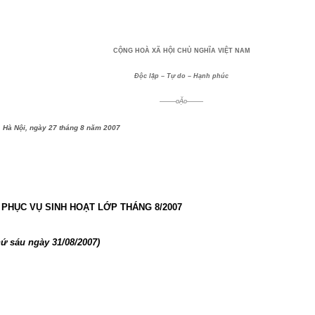
CỘNG HOÀ XÃ HỘI CHỦ NGHĨA VIỆT NAM
Độc lập – Tự do – Hạnh phúc
——–oẶo——–
Hà Nội, ngày 27 tháng 8 năm 2007
PHỤC VỤ SINH HOẠT LỚP THÁNG 8/2007
hứ sáu ngày 31/08/2007)