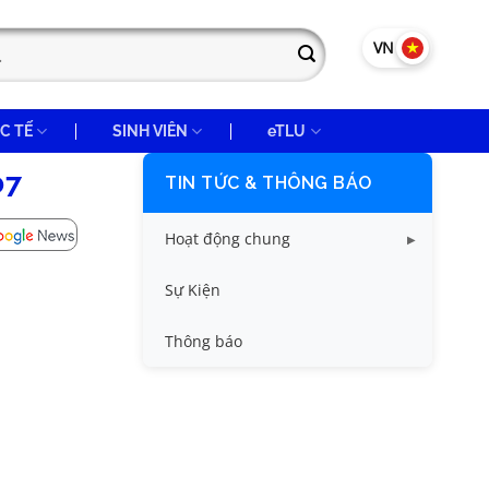
VN
EN
C TẾ
SINH VIÊN
eTLU
07
TIN TỨC & THÔNG BÁO
Hoạt động chung
Tin công tác sinh viên
Sự Kiện
Tin đào tạo
Thông báo
Tin KHCN và HTQT
Tin tức chung