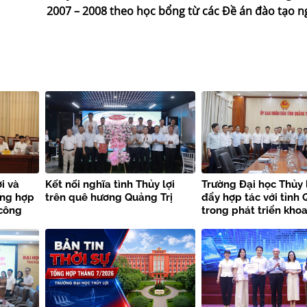
2007 – 2008 theo học bổng từ các Đề án đào tạo n
i và
Kết nối nghĩa tình Thủy lợi
Trường Đại học Thủy 
ờng hợp
trên quê hương Quảng Trị
đẩy hợp tác với tỉnh 
 công
trong phát triển khoa
thiên
công nghệ và chuyển