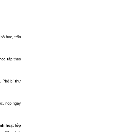
bỏ học, trốn
học tập theo
, Phó bí thư
ọc, nộp ngay
nh hoạt lớp