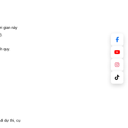
ời gian này
).
h quy.
i dự thi, cụ