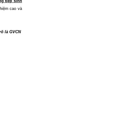
g tiếp sinh
nhiệm cao và
 rõ là GVCN