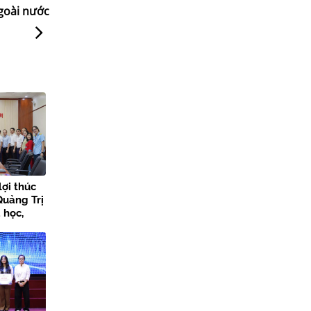
goài nước
lợi thúc
Quảng Trị
 học,
 đổi số