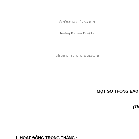
BỘ NÔNG NGHIỆP VÀ PTNT
Trường Đại học Thuỷ lợi
========
Số: 986 ĐHTL- CTCT& QLSV/TB
MỘT SỐ THÔNG BÁO 
(T
I. HOẠT ĐỘNG TRONG THÁNG :