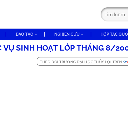
ĐÀO TẠO
NGHIÊN CỨU
HỢP TÁC QUỐ
 VỤ SINH HOẠT LỚP THÁNG 8/20
THEO DÕI TRƯỜNG ĐẠI HỌC THỦY LỢI TRÊN