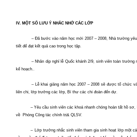
IV. MỘT SỐ LƯU Ý NHẮC NHỞ CÁC LỚP
– Đã bước vào năm học mới 2007 – 2008, Nhà trường yêu c
tiết để đạt kết quả cao trong học tập.
– Nhân dịp nghỉ lễ Quốc khánh 2/9, sinh viên toàn trường 
kế hoạch..
– Lễ khai giảng năm học 2007 – 2008 sẽ được tổ chức vào
liên chi, lớp trưởng các lớp, Bí thư các chi đoàn đến dự.
– Yêu cầu sinh viên các khoá nhanh chóng hoàn tất hồ sơ, 
về
Phòng Công tác chính trị& QLSV.
–
Lớp trưởng nhắc sinh viên tham gia sinh hoạt lớp một c