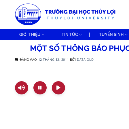
Bỏ
qua
nội
dung
GIỚI THIỆU
TIN TỨC
TUYỂN SINH
MỘT SỐ THÔNG BÁO PHỤC
ĐĂNG VÀO
12 THÁNG 12, 2011
BỞI
DATA OLD