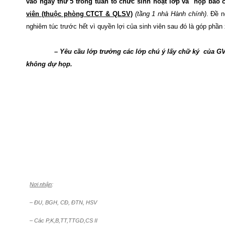
vào ngày thứ 5 trong tuần tổ chức sinh hoạt lớp và
nộp báo c
viên (thuộc phòng CTCT & QLSV)
(tầng 1 nhà Hành chính)
. Đề n
nghiêm túc trước hết vì quyền lợi của sinh viên sau đó là góp ph
– Yêu cầu lớp trưởng các lớp chú ý lấy chữ ký
của GV
không dự họp.
Nơi nhận
:
– ĐU, BGH, CĐ, ĐTN, HSV
– Các P,K,B,TT,TTGD,CS II