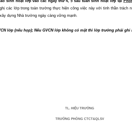
áo sinh hoạt lớp vào các ngày thứ 4, 5 sau tuần sinh hoạt lớp tại
Phòn
ghị các lớp trong toàn trường thực hiện công việc này với tinh thần trách 
ần xây dựng Nhà trường ngày càng vững mạnh.
CN lớp (nếu họp); Nếu GVCN lớp không có mặt thì lớp trưởng phải ghi
TL. HIỆU TRƯỞNG
TRƯỞNG PHÒNG CTCT&QLSV