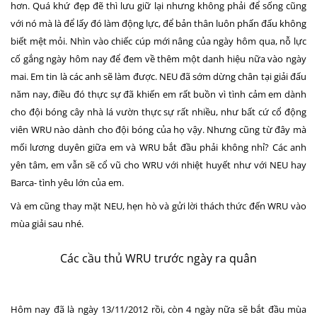
hơn. Quá khứ đẹp đẽ thì lưu giữ lại nhưng không phải để sống cũng
với nó mà là để lấy đó làm động lực, để bản thân luôn phấn đấu không
biết mệt mỏi. Nhìn vào chiếc cúp mới nâng của ngày hôm qua, nỗ lực
cố gắng ngày hôm nay để đem về thêm một danh hiệu nữa vào ngày
mai. Em tin là các anh sẽ làm được. NEU đã sớm dừng chân tại giải đấu
năm nay, điều đó thực sự đã khiến em rất buồn vì tình cảm em dành
cho đội bóng cây nhà lá vườn thực sự rất nhiều, như bất cứ cổ động
viên WRU nào dành cho đội bóng của họ vậy. Nhưng cũng từ đây mà
mối lương duyên giữa em và WRU bắt đầu phải không nhỉ? Các anh
yên tâm, em vẫn sẽ cổ vũ cho WRU với nhiệt huyết như với NEU hay
Barca- tình yêu lớn của em.
Và em cũng thay mặt NEU, hẹn hò và gửi lời thách thức đến WRU vào
mùa giải sau nhé.
Các cầu thủ WRU trước ngày ra quân
Hôm nay đã là ngày 13/11/2012 rồi, còn 4 ngày nữa sẽ bắt đầu mùa