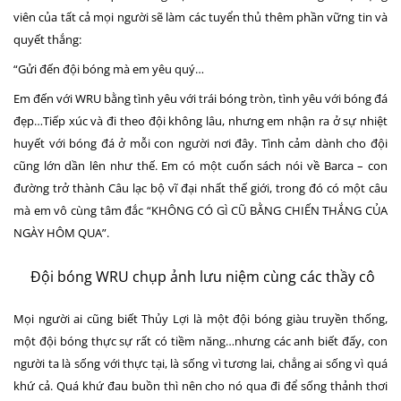
viên của tất cả mọi người sẽ làm các tuyển thủ thêm phần vững tin và
quyết thắng:
“Gửi đến đội bóng mà em yêu quý…
Em đến với WRU bằng tình yêu với trái bóng tròn, tình yêu với bóng đá
đẹp…Tiếp xúc và đi theo đội không lâu, nhưng em nhận ra ở sự nhiệt
huyết với bóng đá ở mỗi con người nơi đây. Tình cảm dành cho đội
cũng lớn dần lên như thế. Em có một cuốn sách nói về Barca – con
đường trở thành Câu lạc bộ vĩ đại nhất thế giới, trong đó có một câu
mà em vô cùng tâm đắc “KHÔNG CÓ GÌ CŨ BẰNG CHIẾN THẮNG CỦA
NGÀY HÔM QUA”.
Đội bóng WRU chụp ảnh lưu niệm cùng các thầy cô
Mọi người ai cũng biết Thủy Lợi là một đội bóng giàu truyền thống,
một đội bóng thực sự rất có tiềm năng…nhưng các anh biết đấy, con
người ta là sống với thực tại, là sống vì tương lai, chẳng ai sống vì quá
khứ cả. Quá khứ đau buồn thì nên cho nó qua đi để sống thảnh thơi