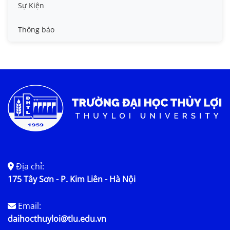
Tin công tác sinh viên
Sự Kiện
Tin đào tạo
Thông báo
Tin KHCN và HTQT
Tin tức chung
Địa chỉ:
175 Tây Sơn - P. Kim Liên - Hà Nội
Email:
daihocthuyloi@tlu.edu.vn