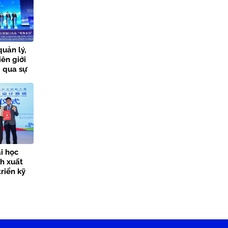
uản lý,
ên giới
 qua sự
giới” năm
i học
ch xuất
triển kỹ
g nghệ,