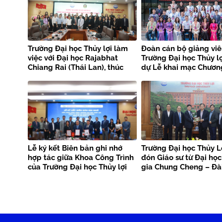
Trường Đại học Thủy lợi làm
Đoàn cán bộ giảng viê
việc với Đại học Rajabhat
Trường Đại học Thủy l
Chiang Rai (Thái Lan), thúc
dự Lễ khai mạc Chương
đẩy hợp tác trong đào tạo và
đào tạo “Trung hòa c
nghiên cứu
sinh thái: Tuổi trẻ hàn
tại Trung Quốc
Lễ ký kết Biên bản ghi nhớ
Trường Đại học Thủy Lợ
hợp tác giữa Khoa Công Trình
đón Giáo sư từ Đại họ
của Trường Đại học Thủy lợi
gia Chung Cheng – Đà
cùng Công ty OpenUp
Construction và Công ty Cổ
phần L&A