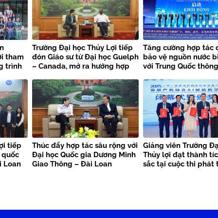
n
Trường Đại học Thủy Lợi tiếp
Tăng cường hợp tác q
ợi tham
đón Giáo sư từ Đại học Guelph
bảo vệ nguồn nước bi
 trình
– Canada, mở ra hướng hợp
với Trung Quốc thông
arbon
tác tiềm năng về An toàn thực
kiện “Ngày nước thế 
h động”
phẩm
2026 tại Quảng Tây
i tiếp
Thúc đẩy hợp tác sâu rộng với
Giảng viên Trường Đạ
c quốc
Đại học Quốc gia Dương Minh
Thủy lợi đạt thành tí
i Loan
Giao Thông – Đài Loan
sắc tại cuộc thi phát 
năng và đổi mới côn
BRICS – 2025