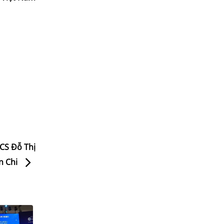
NCS Đỗ Thị
n Chi