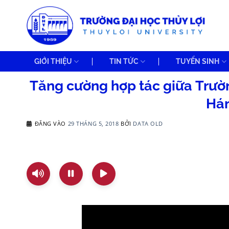
Bỏ
qua
nội
dung
GIỚI THIỆU
TIN TỨC
TUYỂN SINH
Tăng cường hợp tác giữa Trườn
Hán
ĐĂNG VÀO
29 THÁNG 5, 2018
BỞI
DATA OLD