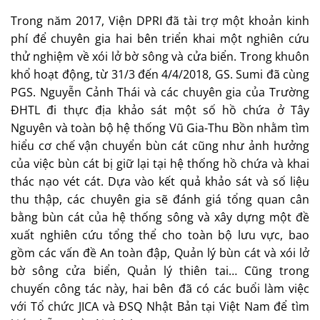
Trong năm 2017, Viện DPRI đã tài trợ một khoản kinh
phí để chuyên gia hai bên triển khai một nghiên cứu
thử nghiệm về xói lở bờ sông và cửa biển. Trong khuôn
khổ hoạt động, từ 31/3 đến 4/4/2018, GS. Sumi đã cùng
PGS. Nguyễn Cảnh Thái và các chuyên gia của Trường
ĐHTL đi thực địa khảo sát một số hồ chứa ở Tây
Nguyên và toàn bộ hệ thống Vũ Gia-Thu Bồn nhằm tìm
hiểu cơ chế vận chuyển bùn cát cũng như ảnh hưởng
của việc bùn cát bị giữ lại tại hệ thống hồ chứa và khai
thác nạo vét cát. Dựa vào kết quả khảo sát và số liệu
thu thập, các chuyên gia sẽ đánh giá tổng quan cân
bằng bùn cát của hệ thống sông và xây dựng một đề
xuất nghiên cứu tổng thể cho toàn bộ lưu vực, bao
gồm các vấn đề An toàn đập, Quản lý bùn cát và xói lở
bờ sông cửa biển, Quản lý thiên tai… Cũng trong
chuyến công tác này, hai bên đã có các buổi làm việc
với Tổ chức JICA và ĐSQ Nhật Bản tại Việt Nam để tìm