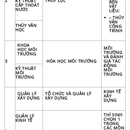
2
THỦY LỰC
KỸ THUẬT
BỀN
CẤP THOÁT
VẬT
NƯỚC
LIỆU;
– THỦY
VĂN
THỦY VĂN
CÔNG
HỌC
TRÌNH
KHOA
MÔI
HỌC MÔI
TRƯỜNG
TRƯỜNG
VÀ ĐÁNH
3
HÓA HỌC MÔI TRƯỜNG
GIÁ TÁC
ĐỘNG
KỸ THUẬT
MÔI
MÔI
TRƯỜNG
TRƯỜNG
KINH TẾ
QUẢN LÝ
TỔ CHỨC VÀ QUẢN LÝ
XÂY
XÂY DỰNG
XÂY DỰNG
DỰNG
THÍ SINH
QUẢN LÝ
CHỌN 1
KINH TẾ
TRONG
CÁC MÔN