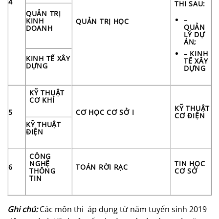
4
THI SAU:
QUẢN TRỊ
–
KINH
QUẢN TRỊ HỌC
QUẢN
DOANH
LÝ DỰ
ÁN;
– KINH
KINH TẾ XÂY
TẾ XÂY
DỰNG
DỰNG
KỸ THUẬT
CƠ KHÍ
KỸ THUẬT
5
CƠ HỌC CƠ SỞ I
CƠ ĐIỆN
KỸ THUẬT
ĐIỆN
CÔNG
NGHỆ
TIN HỌC
6
TOÁN RỜI RẠC
THÔNG
CƠ SỞ
TIN
Ghi chú:
Các môn thi áp dụng từ năm tuyển sinh 2019