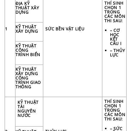
THÍ SINH
ĐỊA KỸ
CHỌN 1
THUẬT XÂY
TRONG
DỰNG
CÁC MÔN
THI SAU:
KỸ THUẬT
1
SỨC BỀN VẬT LIỆU
– CƠ
XÂY DỰNG
HỌC
KẾT
CẤU I
KỸ THUẬT
CÔNG
– THỦY
TRÌNH BIỂN
LỰC
KỸ THUẬT
XÂY DỰNG
CÔNG
TRÌNH GIAO
THÔNG
THÍ SINH
KỸ THUẬT
CHỌN 1
TÀI
TRONG
NGUYÊN
CÁC MÔN
NƯỚC
THI SAU:
– SỨC