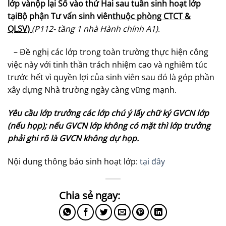
lớp vànộp lại Sổ vào thứ Hai sau tuần sinh hoạt lớp
tạiBộ phận Tư vấn sinh viên
thuộc phòng CTCT &
QLSV)
(P112- tầng 1 nhà Hành chính A1)
.
– Đề nghị các lớp trong toàn trường thực hiện công
việc này với tinh thần trách nhiệm cao và nghiêm túc
trước hết vì quyền lợi của sinh viên sau đó là góp phần
xây dựng Nhà trường ngày càng vững mạnh.
Yêu cầu lớp trưởng các lớp chú ý lấy chữ ký GVCN lớp
(nếu họp); nếu GVCN lớp không có mặt thì lớp trưởng
phải ghi rõ là GVCN không dự họp.
Nội dung thông báo sinh hoạt lớp:
tại đây