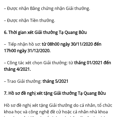
– Được nhận Bằng chứng nhận Giải thưởng.
– Được nhận Tiền thưởng.
6. Thời gian xét Giải thưởng Tạ Quang Bửu
– Tiếp nhận hồ sơ:
từ 08h00
ngày 30/11/2020 đến
17h00 ngày 3
1
/12/2020.
– Công tác xét chọn Giải thưởng: từ
tháng 01/2021 đến
tháng 4/2021.
– Trao Giải thưởng:
tháng 5/2021
7. Hồ sơ đề nghị xét tặng Giải thưởng Tạ Quang Bửu
Hồ sơ đề nghị xét tặng Giải thưởng do cá nhân, tổ chức
khoa học và công nghệ đề cử hoặc cá nhân nhà khoa