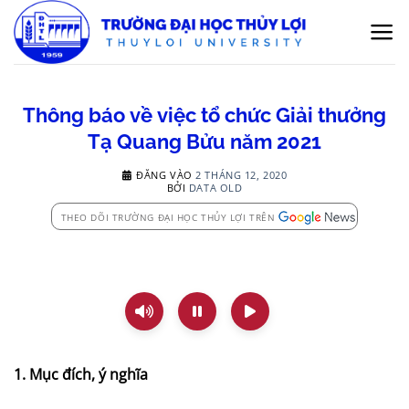
Bỏ
qua
nội
dung
Thông báo về việc tổ chức Giải thưởng
Tạ Quang Bửu năm 2021
ĐĂNG VÀO
2 THÁNG 12, 2020
BỞI
DATA OLD
THEO DÕI TRƯỜNG ĐẠI HỌC THỦY LỢI TRÊN
1. Mục đích, ý nghĩa