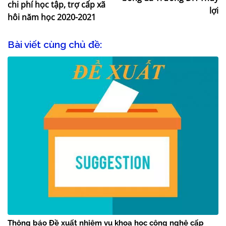
chi phí học tập, trợ cấp xã
lợi
hôi năm học 2020-2021
Bài viết cùng chủ đề:
Thông báo Đề xuất nhiệm vụ khoa học công nghệ cấp