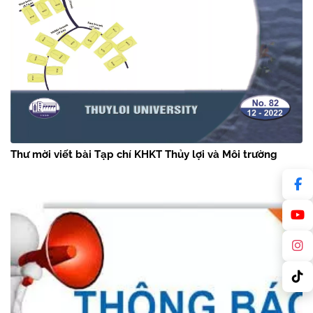
Thư mời viết bài Tạp chí KHKT Thủy lợi và Môi trường