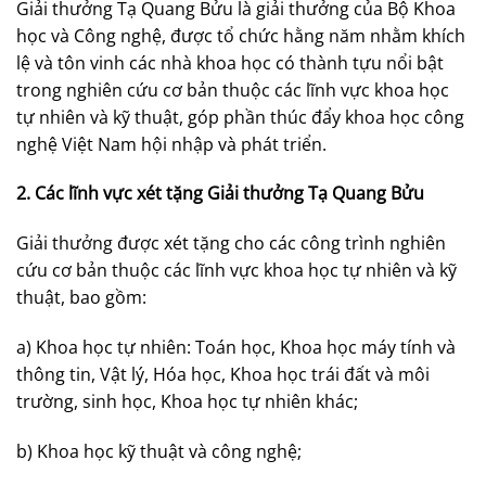
Giải thưởng Tạ Quang Bửu là giải thưởng của Bộ Khoa
học và Công nghệ, được tổ chức hằng năm nhằm khích
lệ và tôn vinh các nhà khoa học có thành tựu nổi bật
trong nghiên cứu cơ bản thuộc các lĩnh vực khoa học
tự nhiên và kỹ thuật, góp phần thúc đẩy khoa học công
nghệ Việt Nam hội nhập và phát triển.
2. Các lĩnh vực xét tặng Giải thưởng Tạ Quang Bửu
Giải thưởng được xét tặng cho các công trình nghiên
cứu cơ bản thuộc các lĩnh vực khoa học tự nhiên và kỹ
thuật, bao gồm:
a) Khoa học tự nhiên: Toán học, Khoa học máy tính và
thông tin, Vật lý, Hóa học, Khoa học trái đất và môi
trường, sinh học, Khoa học tự nhiên khác;
b) Khoa học kỹ thuật và công nghệ;