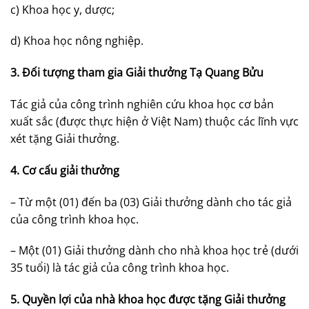
c) Khoa học y, dược;
d) Khoa học nông nghiệp.
3. Đối tượng tham gia Giải thưởng Tạ Quang Bửu
Tác giả của công trình nghiên cứu khoa học cơ bản
xuất sắc (được thực hiện ở Việt Nam) thuộc các lĩnh vực
xét tặng Giải thưởng.
4. Cơ cấu giải thưởng
– Từ một (01) đến ba (03) Giải thưởng dành cho tác giả
của công trình khoa học.
– Một (01) Giải thưởng dành cho nhà khoa học trẻ (dưới
35 tuổi) là tác giả của công trình khoa học.
5. Quyền lợi của nhà khoa học được tặng Giải thưởng