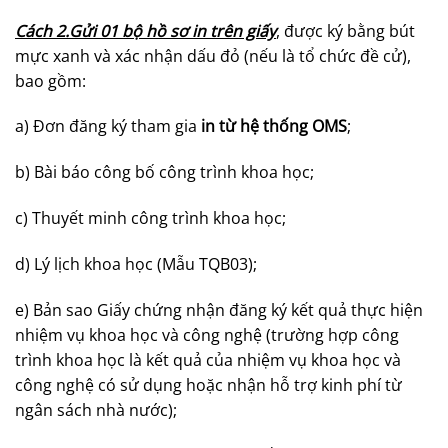
Cách 2.Gửi 01 bộ hồ sơ in trên giấy
, được ký bằng bút
mực xanh và xác nhận dấu đỏ (nếu là tổ chức đề cử),
bao gồm:
a) Đơn đăng ký tham gia
in từ hệ thống OMS
;
b) Bài báo công bố công trình khoa học;
c) Thuyết minh công trình khoa học;
d) Lý lịch khoa học (Mẫu TQB03);
e) Bản sao Giấy chứng nhận đăng ký kết quả thực hiện
nhiệm vụ khoa học và công nghệ (trường hợp công
trình khoa học là kết quả của nhiệm vụ khoa học và
công nghệ có sử dụng hoặc nhận hỗ trợ kinh phí từ
ngân sách nhà nước);