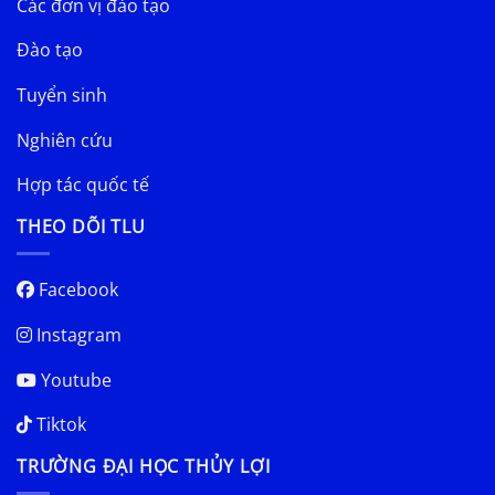
Các đơn vị đào tạo
Đào tạo
Tuyển sinh
Nghiên cứu
Hợp tác quốc tế
THEO DÕI TLU
Facebook
Instagram
Youtube
Tiktok
TRƯỜNG ĐẠI HỌC THỦY LỢI