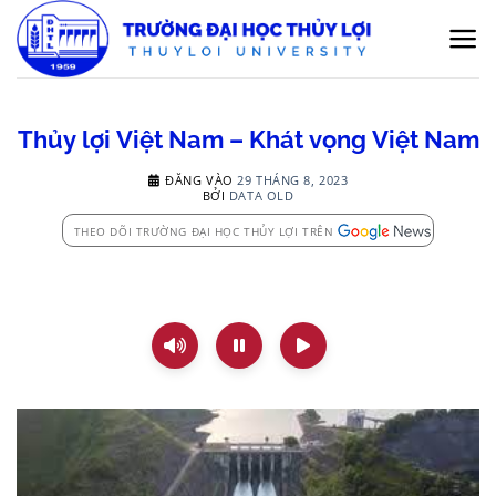
Bỏ
qua
nội
dung
Thủy lợi Việt Nam – Khát vọng Việt Nam
ĐĂNG VÀO
29 THÁNG 8, 2023
BỞI
DATA OLD
THEO DÕI TRƯỜNG ĐẠI HỌC THỦY LỢI TRÊN