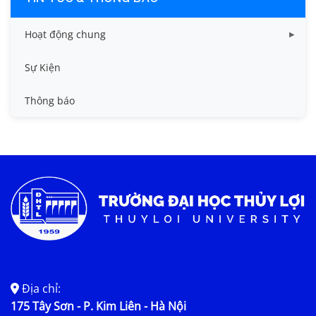
Hoạt động chung
Tin công tác sinh viên
Sự Kiện
Tin đào tạo
Thông báo
Tin KHCN và HTQT
Tin tức chung
Địa chỉ:
175 Tây Sơn - P. Kim Liên - Hà Nội