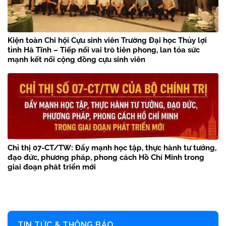
Kiện toàn Chi hội Cựu sinh viên Trường Đại học Thủy lợi
tỉnh Hà Tĩnh – Tiếp nối vai trò tiên phong, lan tỏa sức
mạnh kết nối cộng đồng cựu sinh viên
Chỉ thị 07-CT/TW: Đẩy mạnh học tập, thực hành tư tưởng,
đạo đức, phương pháp, phong cách Hồ Chí Minh trong
giai đoạn phát triển mới
TIN TỨC & THÔNG BÁO