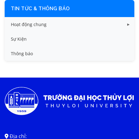
TIN TỨC & THÔNG BÁO
Hoạt động chung
Tin công tác sinh viên
Sự Kiện
Tin đào tạo
Thông báo
Tin KHCN và HTQT
Tin tức chung
Địa chỉ: