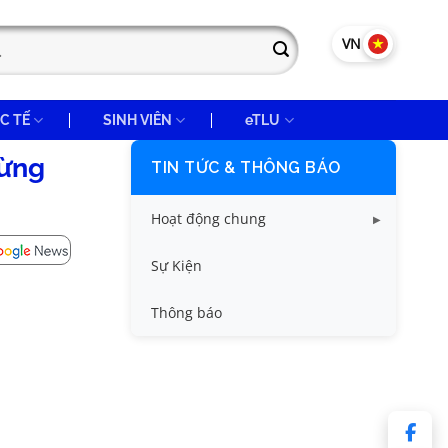
VN
EN
C TẾ
SINH VIÊN
eTLU
mừng
TIN TỨC & THÔNG BÁO
Hoạt động chung
Tin công tác sinh viên
Sự Kiện
Tin đào tạo
Thông báo
Tin KHCN và HTQT
Tin tức chung