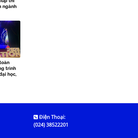
iúp thí
ọn ngành
 toàn
ng trình
đại học,
Thủy lợi
Điện Thoại:
(024) 38522201