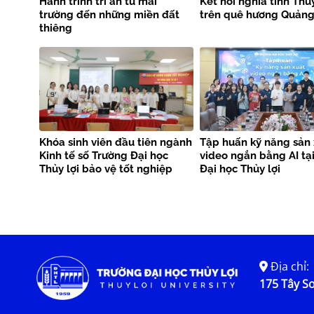
Hành trình tri ân từ mái
Kết nối nghĩa tình Thủy
trường đến những miền đất
trên quê hương Quảng 
thiêng
Khóa sinh viên đầu tiên ngành
Tập huấn kỹ năng sản 
Kinh tế số Trường Đại học
video ngắn bằng AI tạ
Thủy lợi bảo vệ tốt nghiệp
Đại học Thủy lợi
Địa chỉ:
175 Tây Sơ