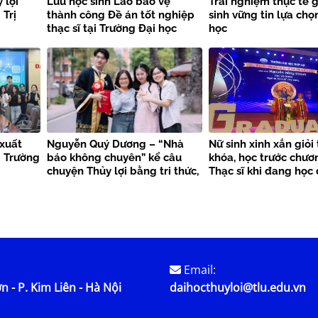
 lợi
Lưu học sinh Lào bảo vệ
Trải nghiệm thực tế g
Trị
thành công Đề án tốt nghiệp
sinh vững tin lựa ch
thạc sĩ tại Trường Đại học
học
Thủy lợi
xuất
Nguyễn Quý Dương – “Nhà
Nữ sinh xinh xắn giỏi
i Trường
báo không chuyên” kể câu
khóa, học trước chươ
chuyện Thủy lợi bằng tri thức,
Thạc sĩ khi đang học 
trách nhiệm và khát vọng hội
là “hiện tượng” ở ĐH 
nhập
Email:
n - P. Kim Liên - Hà Nội
daihocthuyloi@tlu.edu.vn