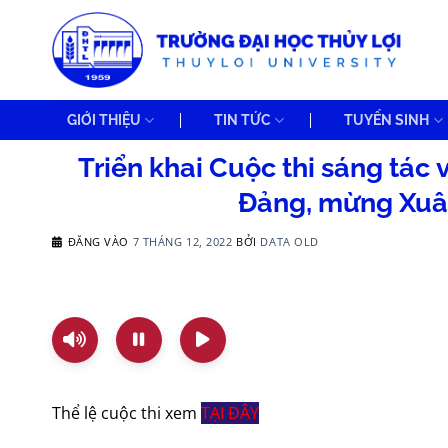
Bỏ
qua
nội
dung
GIỚI THIỆU
TIN TỨC
TUYỂN SINH
Triển khai Cuộc thi sáng tác
Đảng, mừng Xuân
ĐĂNG VÀO
7 THÁNG 12, 2022
BỞI
DATA OLD
Thể lệ cuộc thi xem
TẠI ĐÂY​