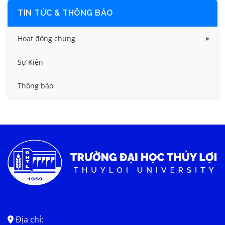
TIN TỨC & THÔNG BÁO
Hoạt động chung
Tin công tác sinh viên
Sự Kiện
Tin đào tạo
Thông báo
Tin KHCN và HTQT
Tin tức chung
Địa chỉ: