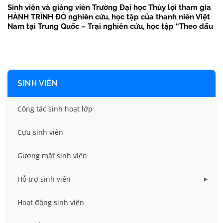
Sinh viên và giảng viên Trường Đại học Thủy lợi tham gia
HÀNH TRÌNH ĐỎ nghiên cứu, học tập của thanh niên Việt
Nam tại Trung Quốc – Trại nghiên cứu, học tập “Theo dấu
chân Bác Hồ” năm 2026
SINH VIÊN
Công tác sinh hoạt lớp
Cựu sinh viên
Gương mặt sinh viên
Hỗ trợ sinh viên
Miễn giảm học phí
Hoạt động sinh viên
Nhà ở