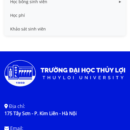
Học bổng sinh viên
Quy trình - Biểu mẫu
HB khuyến khích học tập
Học phí
Sổ tay sinh viên
HB Lê Văn Kiểm và gia đình
Khảo sát sinh viên
Trợ cấp xã hội
Việc làm
Địa chỉ:
175 Tây Sơn - P. Kim Liên - Hà Nội
Email: