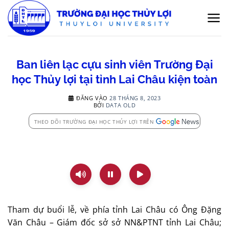
Bỏ
qua
nội
dung
Ban liên lạc cựu sinh viên Trường Đại
học Thủy lợi tại tỉnh Lai Châu kiện toàn
ĐĂNG VÀO
28 THÁNG 8, 2023
BỞI
DATA OLD
THEO DÕI TRƯỜNG ĐẠI HỌC THỦY LỢI TRÊN
Tham dự buổi lễ, về phía tỉnh Lai Châu có Ông Đặng
Văn Châu – Giám đốc sở sở NN&PTNT tỉnh Lai Châu;