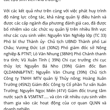
Với các kết quả như trên cùng với việc phát huy trình
độ năng lực công tác, khả năng quản lý điều hành và
được các cấp ngành địa phương đánh giá cao, đã được
bổ nhiệm vào các chức vụ quản lý trên nhiều lĩnh vực
như các cựu sinh viên: Nguyễn Văn Nghiệp lớp (TC 33)
Phó bí thư Thành ủy- Chủ tịch UBND Thành phố Lai
Châu; Vương Đức Lợi (30N2) Phó giám đốc sở Nông
nghiệp & PTNT; Lò Văn Nhung (38NH) Phó Chánh thanh
tra tỉnh; Vũ Xuân Tính ( 39N) Chi cục trưởng chi cục
thủy lợi; Nguyễn Bá Nho (39N) Giám đốc Ban
QLDANN&PTNT; Nguyễn Văn Chung (39N) Chủ tịch
Công ty TNHH MTV quản lý Thủy nông; Hoàng Xuân
Trường (45N2) Giám đốc Công ty Cổ phần Tư vấn Xuân
Trường; Nguyễn Ngọc Miến (41V) Giám đốc trung tâm
nước sạch & VSMTNT….. và còn rất nhiều cựu sinh viên
tham gia vào các hoạt động của cơ quan QLNN và
doanh nghiệp.