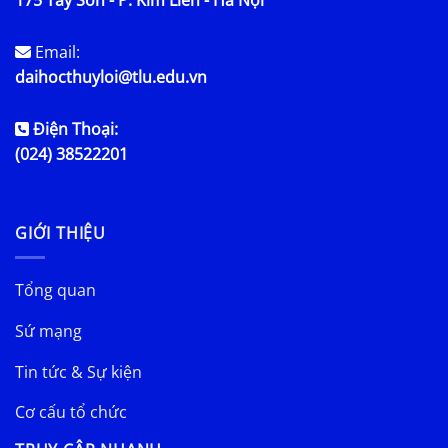
175 Tây Sơn - P. Kim Liên - Hà Nội
Email:
daihocthuyloi@tlu.edu.vn
Điện Thoại:
(024) 38522201
GIỚI THIỆU
Tổng quan
Sứ mạng
Tin tức & Sự kiện
Cơ cấu tổ chức