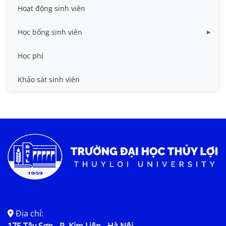
Miễn giảm học phí
Hoạt động sinh viên
Nhà ở
Học bổng sinh viên
Quy trình - Biểu mẫu
HB khuyến khích học tập
Học phí
Sổ tay sinh viên
HB Lê Văn Kiểm và gia đình
Khảo sát sinh viên
Trợ cấp xã hội
Việc làm
Địa chỉ: