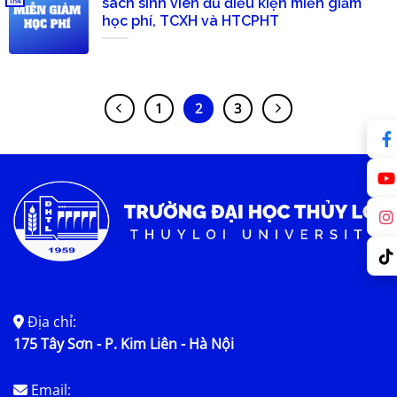
sách sinh viên đủ điều kiện miễn giảm
Th4
học phí, TCXH và HTCPHT
1
2
3
Địa chỉ:
175 Tây Sơn - P. Kim Liên - Hà Nội
Email: