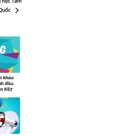
ại học Tam
 Quốc
i khảo
nh đầu
ên K67