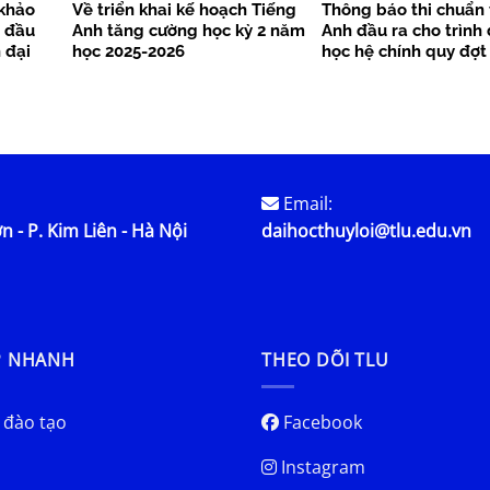
 khảo
Về triển khai kế hoạch Tiếng
Thông báo thi chuẩn 
h đầu
Anh tăng cường học kỳ 2 năm
Anh đầu ra cho trình 
 đại
học 2025-2026
học hệ chính quy đợt
2026 tại Hà Nội
Email:
n - P. Kim Liên - Hà Nội
daihocthuyloi@tlu.edu.vn
P NHANH
THEO DÕI TLU
 đào tạo
Facebook
Instagram