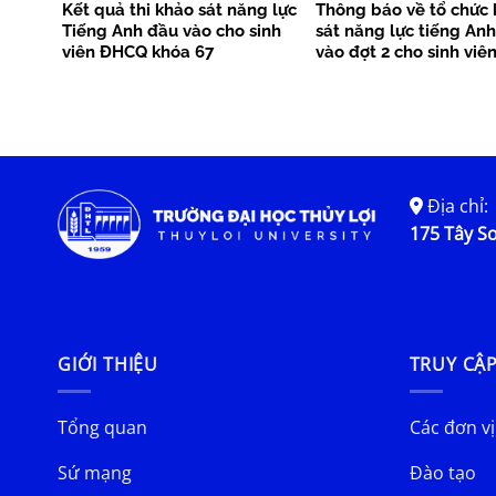
Kết quả thi khảo sát năng lực
Thông báo về tổ chức
Tiếng Anh đầu vào cho sinh
sát năng lực tiếng An
viên ĐHCQ khóa 67
vào đợt 2 cho sinh viên
học chính quy khóa 67
Địa chỉ:
175 Tây Sơ
GIỚI THIỆU
TRUY CẬ
Tổng quan
Các đơn vị
Sứ mạng
Đào tạo