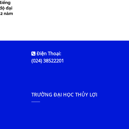
tiếng
độ đại
 2 năm
Điện Thoại:
(024) 38522201
TRƯỜNG ĐẠI HỌC THỦY LỢI