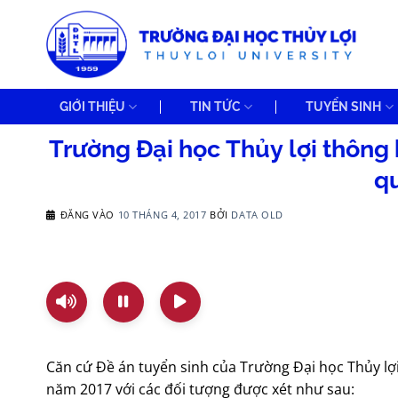
Bỏ
qua
nội
dung
GIỚI THIỆU
TIN TỨC
TUYỂN SINH
Trường Đại học Thủy lợi thông 
q
ĐĂNG VÀO
10 THÁNG 4, 2017
BỞI
DATA OLD
Căn cứ Đề án tuyển sinh của Trường Đại học Thủy lợ
năm 2017 với các đối tượng được xét như sau: