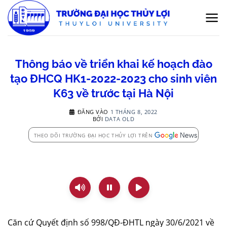
Bỏ
qua
nội
dung
Thông báo về triển khai kế hoạch đào
tạo ĐHCQ HK1-2022-2023 cho sinh viên
K63 về trước tại Hà Nội
ĐĂNG VÀO
1 THÁNG 8, 2022
BỞI
DATA OLD
THEO DÕI TRƯỜNG ĐẠI HỌC THỦY LỢI TRÊN
Căn cứ Quyết định số 998/QĐ-ĐHTL ngày 30/6/2021 về